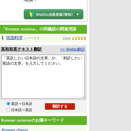
「Korean cuisine」の同義語の関連用語
1
韓国料理
シソーラス
100%
英和和英テキスト翻訳
>> Weblio翻訳
英語⇒日本語
日本語⇒英語
Korean cuisineのお隣キーワード
Korean cherry