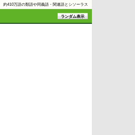
約410万語の類語や同義語・関連語とシソーラス