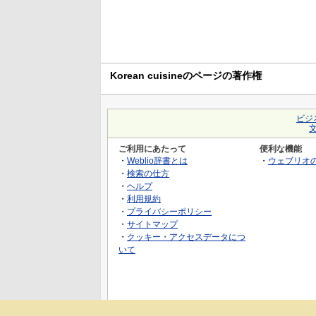
Korean cuisineのページの著作権
ビジ
ご利用にあたって
便利な機能
・
Weblio辞書とは
・
ウェブリオ
・
検索の仕方
・
ヘルプ
・
利用規約
・
プライバシーポリシー
・
サイトマップ
・
クッキー・アクセスデータにつ
いて