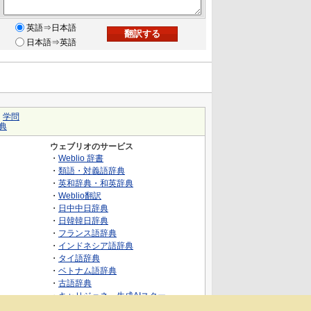
英語⇒日本語
日本語⇒英語
｜
学問
典
ウェブリオのサービス
・
Weblio 辞書
・
類語・対義語辞典
・
英和辞典・和英辞典
・
Weblio翻訳
・
日中中日辞典
・
日韓韓日辞典
・
フランス語辞典
・
インドネシア語辞典
・
タイ語辞典
・
ベトナム語辞典
・
古語辞典
・
キャリジェネ～生成AIスクー
ル・AIスキルでキャリアアップ～