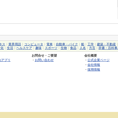
ネス
｜
業界用語
｜
コンピュータ
｜
電車
｜
自動車・バイク
｜
船
｜
工学
｜
建築・不動産
文化
｜
生活
｜
ヘルスケア
｜
趣味
｜
スポーツ
｜
生物
｜
食品
｜
人名
｜
方言
｜
辞書・百科事
お問合せ・ご要望
会社概要
のアプリ
・
お問い合わせ
・
公式企業ページ
・
会社情報
・
採用情報