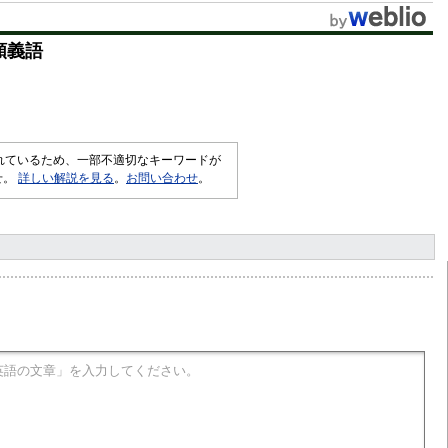
t
類義語
e
されているため、一部不適切なキーワードが
せ。
詳しい解説を見る
。
お問い合わせ
。