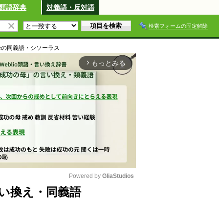
類語辞典
対義語・反対語
検索フォームの固定解除
e
の同義語・シソーラス
もっとみる
arrow_forward_ios
Powered by 
GliaStudios
語・言い換え・同義語
M
u