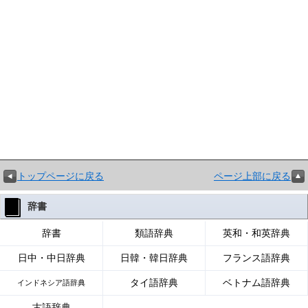
トップページに戻る
ページ上部に戻る
辞書
辞書
類語辞典
英和・和英辞典
日中・中日辞典
日韓・韓日辞典
フランス語辞典
タイ語辞典
ベトナム語辞典
インドネシア語辞典
古語辞典