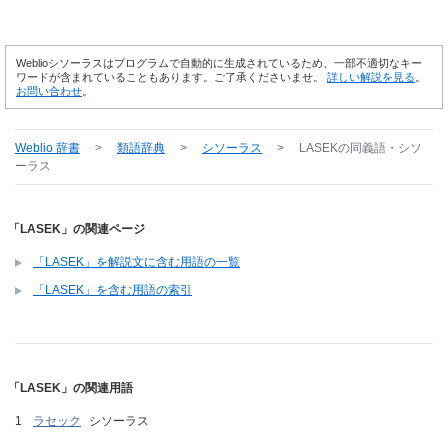
Weblioシソーラスはプログラムで自動的に生成されているため、一部不適切なキー
ワードが含まれていることもあります。ご了承くださいませ。
詳しい解説を見る
。
お問い合わせ
。
Weblio 辞書
>
類語辞典
>
シソーラス
>
LASEK
の同義語・シソ
ーラス
「LASEK」の関連ページ
「LASEK」を解説文に含む用語の一覧
「LASEK」を含む用語の索引
「LASEK」の関連用語
ラセック
シソーラス