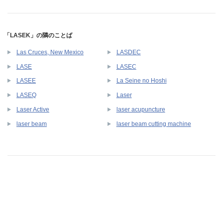
「LASEK」の隣のことば
Las Cruces, New Mexico
LASDEC
LASE
LASEC
LASEE
La Seine no Hoshi
LASEQ
Laser
Laser Active
laser acupuncture
laser beam
laser beam cutting machine