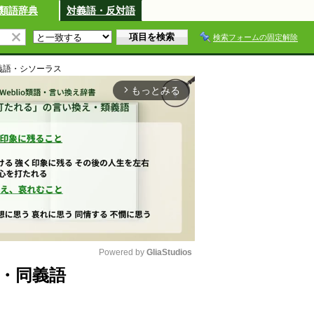
類語辞典
対義語・反対語
検索フォームの固定解除
義語・シソーラス
もっとみる
arrow_forward_ios
Powered by 
GliaStudios
え・同義語
M
u