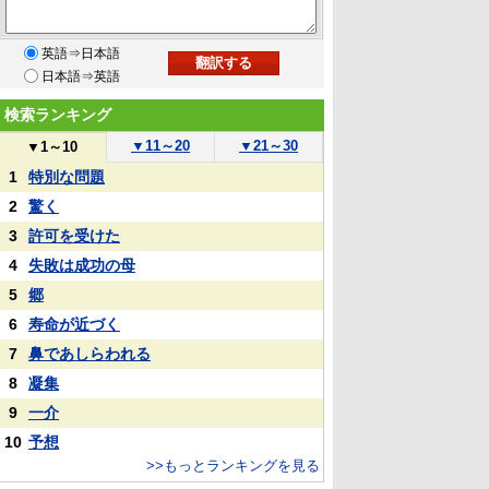
英語⇒日本語
日本語⇒英語
検索ランキング
▼
11～20
▼
21～30
▼
1～10
1
特別な問題
2
驚く
3
許可を受けた
4
失敗は成功の母
5
郷
6
寿命が近づく
7
鼻であしらわれる
8
凝集
9
一介
10
予想
>>もっとランキングを見る