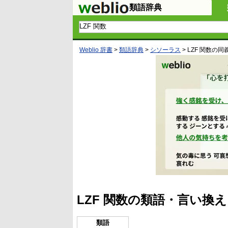
類語辞典
Weblio 辞書
>
類語辞典
>
シソーラス
>
LZF 関数
の同
LZF 関数の類語・言い換
類語