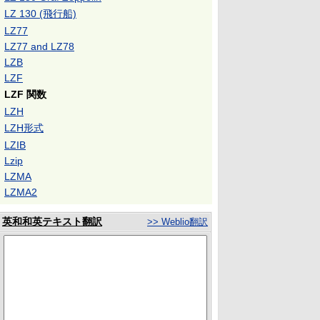
LZ 130 (飛行船)
LZ77
LZ77 and LZ78
LZB
LZF
LZF 関数
LZH
LZH形式
LZIB
Lzip
LZMA
LZMA2
英和和英テキスト翻訳
>> Weblio翻訳