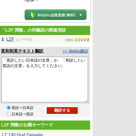
「LZF 関数」の同義語の関連用語
1
LZF
シソーラス
100%
英和和英テキスト翻訳
>> Weblio翻訳
英語⇒日本語
日本語⇒英語
LZF 関数のお隣キーワード
LZ 130 Graf Zeppelin