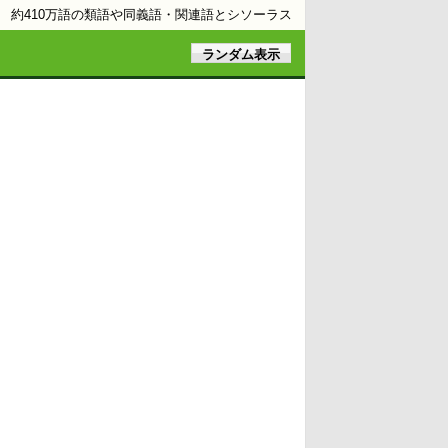
約410万語の類語や同義語・関連語とシソーラス