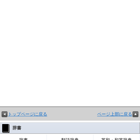
トップページに戻る
ページ上部に戻る
辞書
辞書
類語辞典
英和・和英辞典