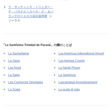
ラ・サンティシマ・トリニダー・
デ・パラナとヘスース・デ・タバ
ランゲのイエズス会伝道所群
シ
ソーラス
「La Santísima Trinidad de Paraná」の隣のことば
La Samaritaine
Las Américas International Airport
La Sana
Las Animas County
Las Anod
La Santé Prison
La Sape
La Sapienza
Las Cachorras Orientales
Lascahobas Arrondissement
La Scala
La scala di seta