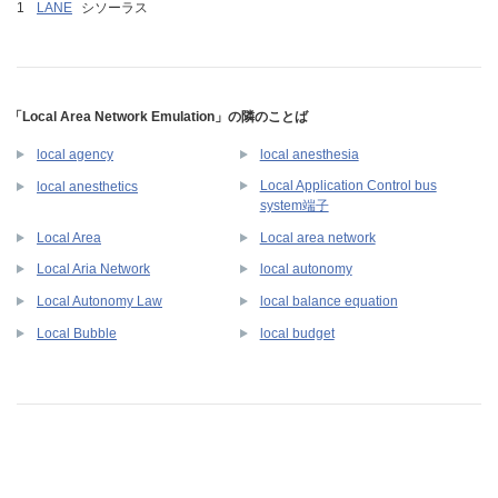
LANE
シソーラス
「Local Area Network Emulation」の隣のことば
local agency
local anesthesia
Local Application Control bus
local anesthetics
system端子
Local Area
Local area network
Local Aria Network
local autonomy
Local Autonomy Law
local balance equation
Local Bubble
local budget