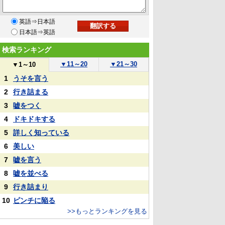
英語⇒日本語
日本語⇒英語
検索ランキング
▼
11～20
▼
21～30
▼
1～10
1
うそを言う
2
行き詰まる
3
嘘をつく
4
ドキドキする
5
詳しく知っている
6
美しい
7
嘘を言う
8
嘘を並べる
9
行き詰まり
10
ピンチに陥る
>>もっとランキングを見る