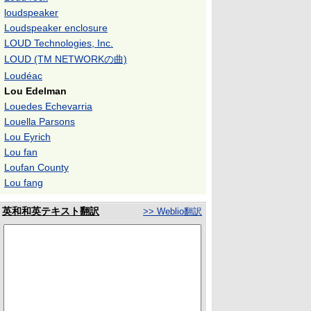
loudspeaker
Loudspeaker enclosure
LOUD Technologies, Inc.
LOUD (TM NETWORKの曲)
Loudéac
Lou Edelman
Louedes Echevarria
Louella Parsons
Lou Eyrich
Lou fan
Loufan County
Lou fang
英和和英テキスト翻訳
>> Weblio翻訳