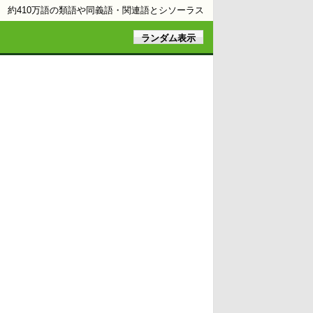
約410万語の類語や同義語・関連語とシソーラス