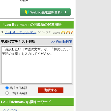
「Lou Edelman」の同義語の関連用語
1
ルイス・エデルマン
シソーラス
100%
英和和英テキスト翻訳
>> Weblio翻訳
英語⇒日本語
日本語⇒英語
Lou Edelmanのお隣キーワード
Loud rock