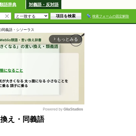
類語辞典
対義語・反対語
検索フォームの固定解除
の同義語・シソーラス
もっとみる
arrow_forward_ios
Powered by 
GliaStudios
言い換え・同義語
M
u