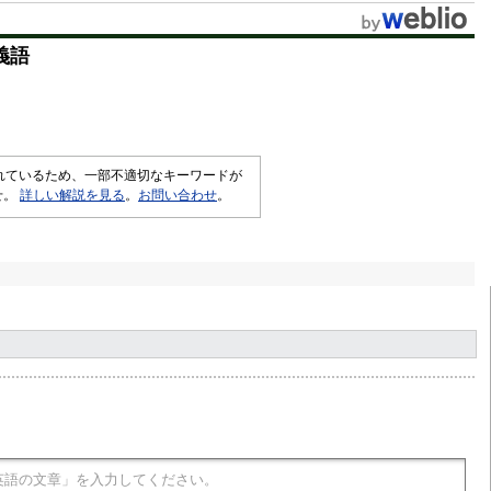
t
義語
e
されているため、一部不適切なキーワードが
せ。
詳しい解説を見る
。
お問い合わせ
。