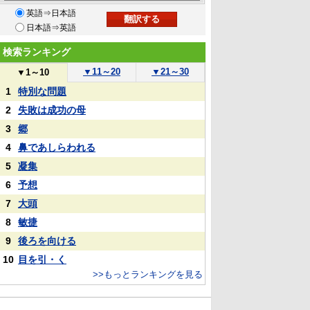
英語⇒日本語
日本語⇒英語
検索ランキング
▼
11～20
▼
21～30
▼
1～10
1
特別な問題
2
失敗は成功の母
3
郷
4
鼻であしらわれる
5
凝集
6
予想
7
大頭
8
敏捷
9
後ろを向ける
10
目を引・く
>>もっとランキングを見る