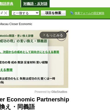
類語辞典
対義語・反対語
検索フォームの固定解除
 Macau Closer Economic
もっとみる
arrow_forward_ios
Powered by 
GliaStudios
er Economic Partnership
言い換え・同義語
M