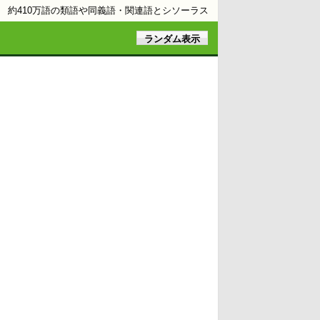
約410万語の類語や同義語・関連語とシソーラス