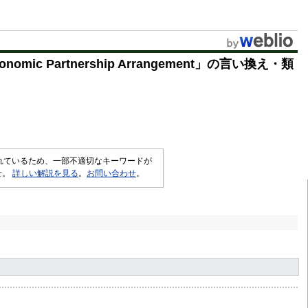
u
t
e
onomic Partnership Arrangement
」の言い換え・類
されているため、一部不適切なキーワードが
せ。
詳しい解説を見る
。
お問い合わせ
。