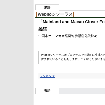
類語
Weblioシソーラス
「
Mainland and Macau Closer Ec
義語
中国
本土
・マカオ
経済
連携
緊密
化
取決め
Weblioシソーラスはプログラムで自動的に生成
含まれていることもあります。ご了承くださいま
ランキング
類語