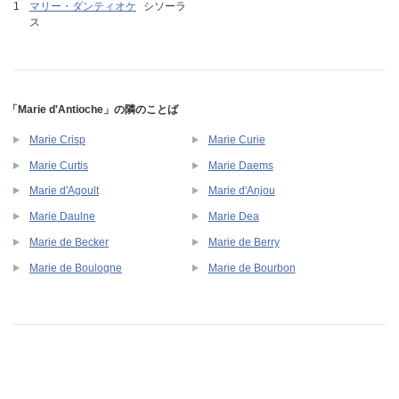
マリー・ダンティオケ
シソーラ
ス
「Marie d'Antioche」の隣のことば
Marie Crisp
Marie Curie
Marie Curtis
Marie Daems
Marie d'Agoult
Marie d'Anjou
Marie Daulne
Marie Dea
Marie de Becker
Marie de Berry
Marie de Boulogne
Marie de Bourbon