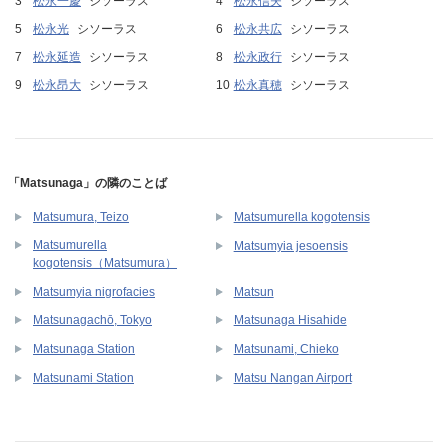
松永一慶
シソーラス
松永信夫
シソーラス
松永光
シソーラス
松永共広
シソーラス
松永延造
シソーラス
松永政行
シソーラス
松永昂大
シソーラス
松永真穂
シソーラス
「Matsunaga」の隣のことば
Matsumura, Teizo
Matsumurella kogotensis
Matsumurella
Matsumyia jesoensis
kogotensis（Matsumura）
Matsumyia nigrofacies
Matsun
Matsunagachō, Tokyo
Matsunaga Hisahide
Matsunaga Station
Matsunami, Chieko
Matsunami Station
Matsu Nangan Airport