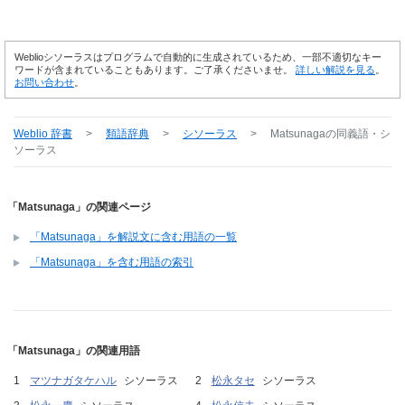
Weblioシソーラスはプログラムで自動的に生成されているため、一部不適切なキー
ワードが含まれていることもあります。ご了承くださいませ。
詳しい解説を見る
。
お問い合わせ
。
Weblio 辞書
>
類語辞典
>
シソーラス
>
Matsunaga
の同義語・シ
ソーラス
「Matsunaga」の関連ページ
「Matsunaga」を解説文に含む用語の一覧
「Matsunaga」を含む用語の索引
「Matsunaga」の関連用語
マツナガタケハル
シソーラス
松永タセ
シソーラス