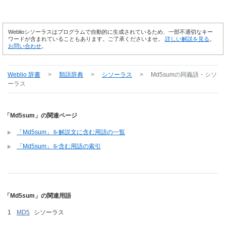
Weblioシソーラスはプログラムで自動的に生成されているため、一部不適切なキー
ワードが含まれていることもあります。ご了承くださいませ。
詳しい解説を見る
。
お問い合わせ
。
Weblio 辞書
>
類語辞典
>
シソーラス
>
Md5sum
の同義語・シソ
ーラス
「Md5sum」の関連ページ
「Md5sum」を解説文に含む用語の一覧
「Md5sum」を含む用語の索引
「Md5sum」の関連用語
MD5
シソーラス