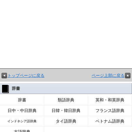
トップページに戻る
ページ上部に戻る
辞書
辞書
類語辞典
英和・和英辞典
日中・中日辞典
日韓・韓日辞典
フランス語辞典
タイ語辞典
ベトナム語辞典
インドネシア語辞典
古語辞典