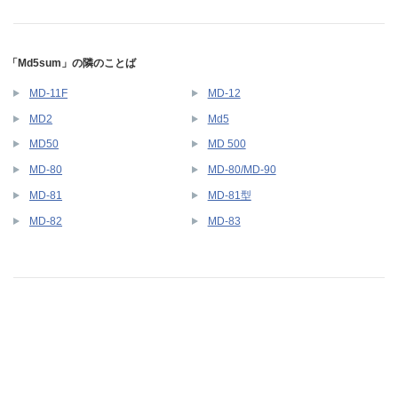
「Md5sum」の隣のことば
MD-11F
MD-12
MD2
Md5
MD50
MD 500
MD-80
MD-80/MD-90
MD-81
MD-81型
MD-82
MD-83