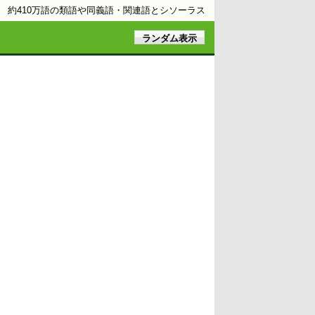
約410万語の類語や同義語・関連語とシソーラス