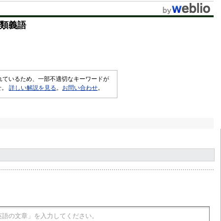
t
類義語
e
されているため、一部不適切なキーワードが
せ。
詳しい解説を見る
。
お問い合わせ
。