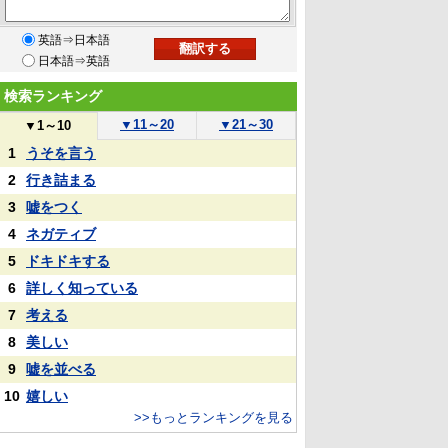
英語⇒日本語
日本語⇒英語
検索ランキング
▼
11～20
▼
21～30
▼
1～10
1
うそを言う
2
行き詰まる
3
嘘をつく
4
ネガティブ
5
ドキドキする
6
詳しく知っている
7
考える
8
美しい
9
嘘を並べる
10
嬉しい
>>もっとランキングを見る