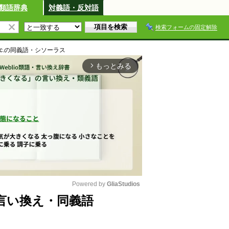
類語辞典
対義語・反対語
検索フォームの固定解除
c.
の同義語・シソーラス
もっとみる
arrow_forward_ios
Powered by 
GliaStudios
の類語・言い換え・同義語
M
u