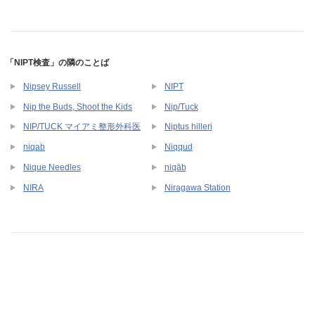
「NIPT検査」の隣のことば
Nipsey Russell
NIPT
Nip the Buds, Shoot the Kids
Nip/Tuck
NIP/TUCK マイアミ整形外科医
Niptus hilleri
niqab
Niqqud
Nique Needles
niqāb
NIRA
Niragawa Station