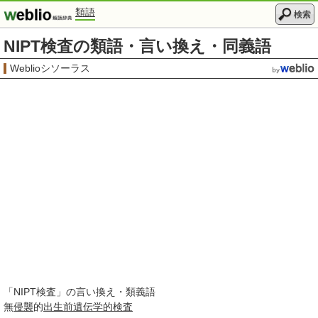
類語
検索
NIPT検査の類語・言い換え・同義語
Weblioシソーラス
「
NIPT検査
」の言い換え・類義語
無
侵襲
的
出生前
遺伝
学的
検査