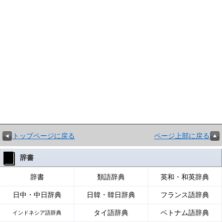
トップページに戻る
ページ上部に戻る
辞書
辞書
類語辞典
英和・和英辞典
日中・中日辞典
日韓・韓日辞典
フランス語辞典
タイ語辞典
ベトナム語辞典
インドネシア語辞典