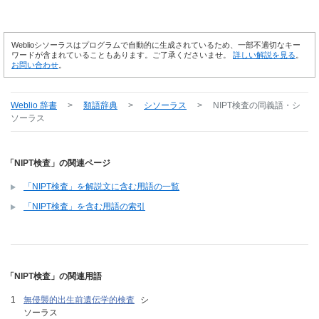
Weblioシソーラスはプログラムで自動的に生成されているため、一部不適切なキー
ワードが含まれていることもあります。ご了承くださいませ。
詳しい解説を見る
。
お問い合わせ
。
Weblio 辞書
>
類語辞典
>
シソーラス
>
NIPT検査
の同義語・シ
ソーラス
「NIPT検査」の関連ページ
「NIPT検査」を解説文に含む用語の一覧
「NIPT検査」を含む用語の索引
「NIPT検査」の関連用語
無侵襲的出生前遺伝学的検査
シ
ソーラス