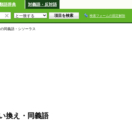
類語辞典
対義語・反対語
検索フォームの固定解除
c
の同義語・シソーラス
・言い換え・同義語