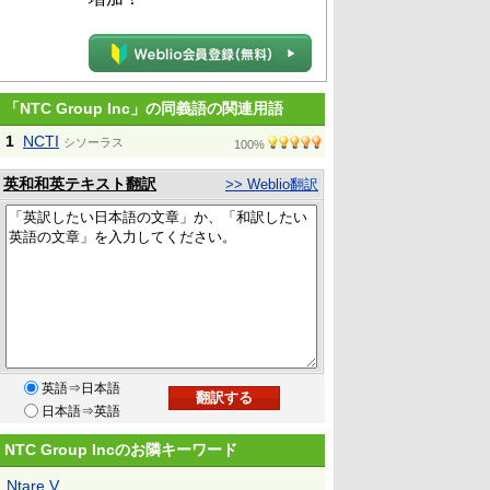
「NTC Group Inc」の同義語の関連用語
1
NCTI
シソーラス
100%
英和和英テキスト翻訳
>> Weblio翻訳
英語⇒日本語
日本語⇒英語
NTC Group Incのお隣キーワード
Ntare V