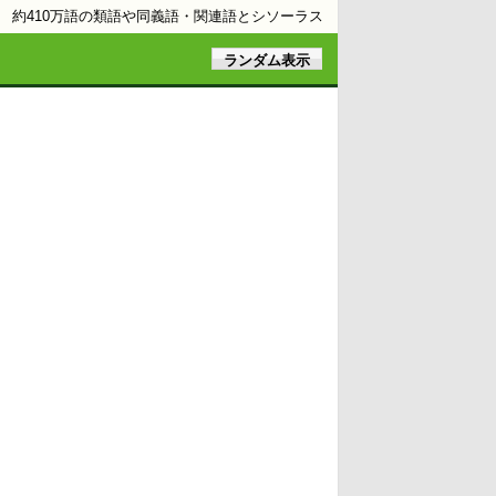
約410万語の類語や同義語・関連語とシソーラス