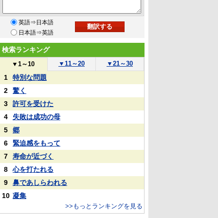
英語⇒日本語
日本語⇒英語
検索ランキング
▼
11～20
▼
21～30
▼
1～10
1
特別な問題
2
驚く
3
許可を受けた
4
失敗は成功の母
5
郷
6
緊迫感をもって
7
寿命が近づく
8
心を打たれる
9
鼻であしらわれる
10
凝集
>>もっとランキングを見る