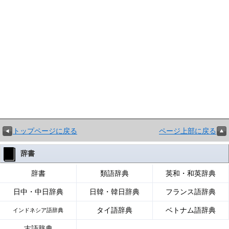
トップページに戻る
ページ上部に戻る
辞書
辞書
類語辞典
英和・和英辞典
日中・中日辞典
日韓・韓日辞典
フランス語辞典
タイ語辞典
ベトナム語辞典
インドネシア語辞典
古語辞典