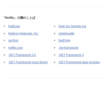
「Netflix」の隣のことば
NetEase
Nete mo Samete mo
Netergy Networks, Inc.
netetiquette
net find
NetFinity
netflix.com
.net framework
.NET Framework 3.0
.NET Framework 4
.NET Framework class library
.NET Framework data provider