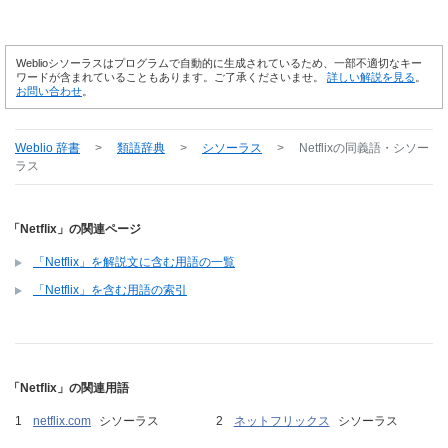
Weblioシソーラスはプログラムで自動的に生成されているため、一部不適切なキー
ワードが含まれていることもあります。ご了承くださいませ。
詳しい解説を見る
。
お問い合わせ
。
Weblio 辞書
>
類語辞典
>
シソーラス
>
Netflix
の同義語・シソー
ラス
「Netflix」の関連ページ
「Netflix」を解説文に含む用語の一覧
「Netflix」を含む用語の索引
「Netflix」の関連用語
netflix.com
シソーラス
ネットフリックス
シソーラス