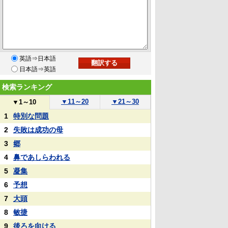
英語⇒日本語
日本語⇒英語
検索ランキング
▼
11～20
▼
21～30
▼
1～10
1
特別な問題
2
失敗は成功の母
3
郷
4
鼻であしらわれる
5
凝集
6
予想
7
大頭
8
敏捷
9
後ろを向ける