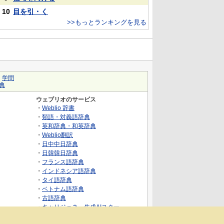
10
目を引・く
>>もっとランキングを見る
｜
学問
典
ウェブリオのサービス
・
Weblio 辞書
・
類語・対義語辞典
・
英和辞典・和英辞典
・
Weblio翻訳
・
日中中日辞典
・
日韓韓日辞典
・
フランス語辞典
・
インドネシア語辞典
・
タイ語辞典
・
ベトナム語辞典
・
古語辞典
・
キャリジェネ～生成AIスクー
ル・AIスキルでキャリアアップ～