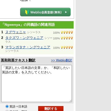
「Ngwenya」の同義語の関連用語
1
ヌグウェニャ
シソーラス
100%
2
タクズワ・ングウェニア
シソー
100%
ラス
3
マランガタナ・ングウェニア
100%
シソーラス
英和和英テキスト翻訳
>> Weblio翻訳
英語⇒日本語