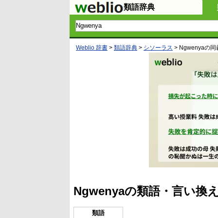
類語辞典
Weblio 辞書
>
類語辞典
>
シソーラス
>
Ngwenya
の同
Ngwenyaの類語・言い換
類語