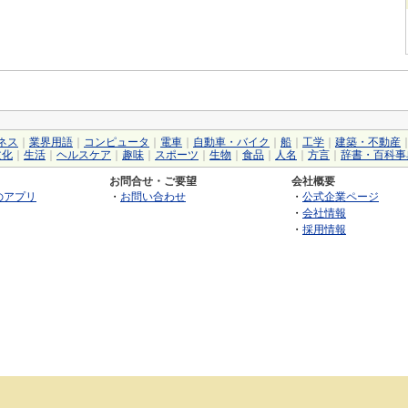
ネス
｜
業界用語
｜
コンピュータ
｜
電車
｜
自動車・バイク
｜
船
｜
工学
｜
建築・不動産
文化
｜
生活
｜
ヘルスケア
｜
趣味
｜
スポーツ
｜
生物
｜
食品
｜
人名
｜
方言
｜
辞書・百科事
お問合せ・ご要望
会社概要
のアプリ
・
お問い合わせ
・
公式企業ページ
・
会社情報
・
採用情報