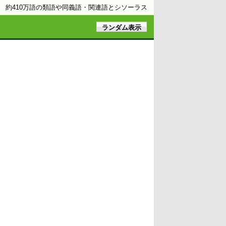
約410万語の類語や同義語・関連語とシソーラス