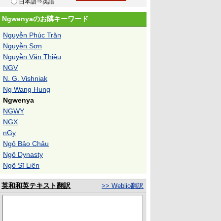
日本語⇒英語
Ngwenyaのお隣キーワード
Nguyễn Phúc Trăn
Nguyễn Sơn
Nguyễn Văn Thiệu
NGV
N. G. Vishniak
Ng Wang Hung
Ngwenya
NGWY
NGX
nGy
Ngô Bảo Châu
Ngô Dynasty
Ngô Sĩ Liên
英和和英テキスト翻訳
>> Weblio翻訳