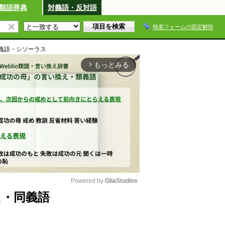
類語辞典
対義語・反対語
検索フォームの固定解除
義語・シソーラス
もっとみる
arrow_forward_ios
Powered by 
GliaStudios
え・同義語
M
u