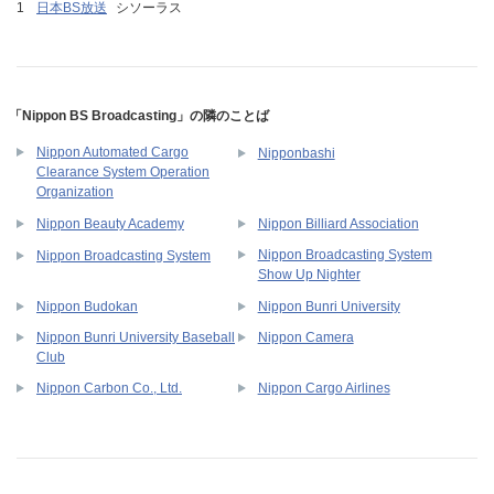
日本BS放送
シソーラス
「Nippon BS Broadcasting」の隣のことば
Nippon Automated Cargo
Nipponbashi
Clearance System Operation
Organization
Nippon Beauty Academy
Nippon Billiard Association
Nippon Broadcasting System
Nippon Broadcasting System
Show Up Nighter
Nippon Budokan
Nippon Bunri University
Nippon Bunri University Baseball
Nippon Camera
Club
Nippon Carbon Co., Ltd.
Nippon Cargo Airlines