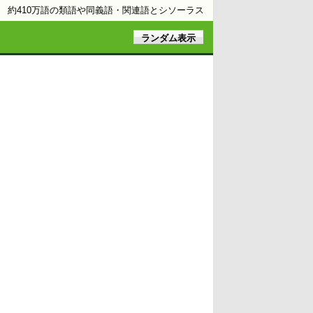
約410万語の類語や同義語・関連語とシソーラス