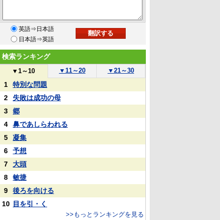
英語⇒日本語
日本語⇒英語
検索ランキング
▼
11～20
▼
21～30
▼
1～10
1
特別な問題
2
失敗は成功の母
3
郷
4
鼻であしらわれる
5
凝集
6
予想
7
大頭
8
敏捷
9
後ろを向ける
10
目を引・く
>>もっとランキングを見る