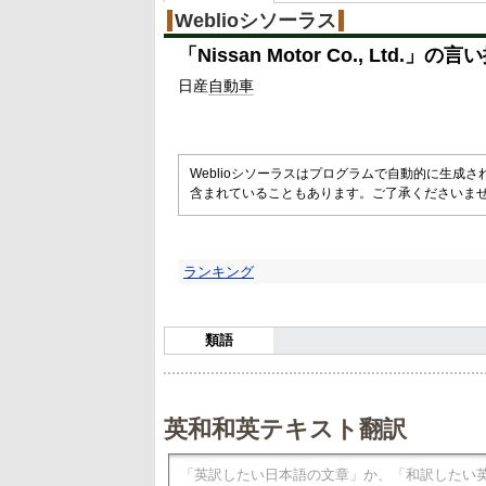
%
Weblioシソーラス
「
Nissan Motor Co., Ltd.
」の言い
日産
自動車
Weblioシソーラスはプログラムで自動的に生成
含まれていることもあります。ご了承くださいま
ランキング
類語
英和和英テキスト翻訳