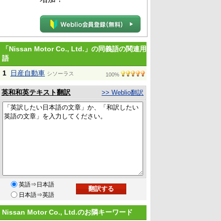
「Nissan Motor Co., Ltd.」の同義語の関連用
語
1
日産自動車
シソーラス
100%
英和和英テキスト翻訳
>> Weblio翻訳
英語⇒日本語
日本語⇒英語
Nissan Motor Co., Ltd.のお隣キーワード