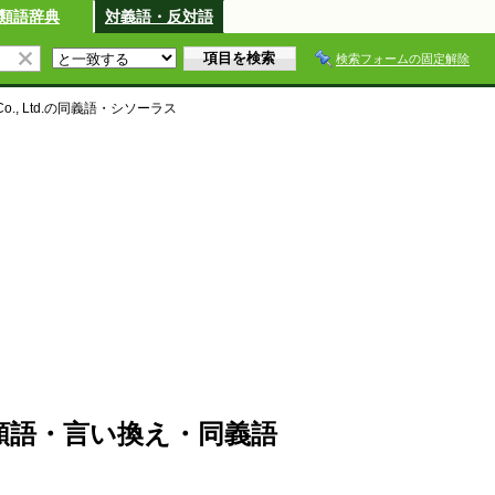
類語辞典
対義語・反対語
検索フォームの固定解除
o., Ltd.
の同義語・シソーラス
Ltd.の類語・言い換え・同義語