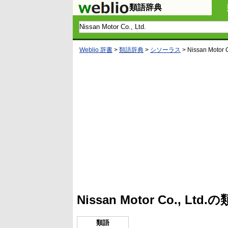
類語辞典
Weblio 辞書
>
類語辞典
>
シソーラス
>
Nissan Motor C
L
/
U
o
n
a
m
d
u
e
t
d
e
:
4
Nissan Motor Co., 
5
.
3
3
類語