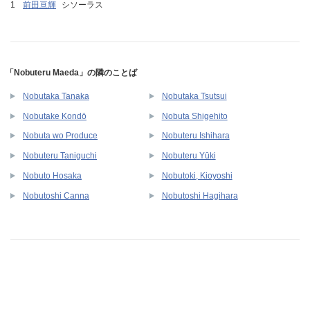
前田亘輝
シソーラス
「Nobuteru Maeda」の隣のことば
Nobutaka Tanaka
Nobutaka Tsutsui
Nobutake Kondō
Nobuta Shigehito
Nobuta wo Produce
Nobuteru Ishihara
Nobuteru Taniguchi
Nobuteru Yūki
Nobuto Hosaka
Nobutoki, Kioyoshi
Nobutoshi Canna
Nobutoshi Hagihara