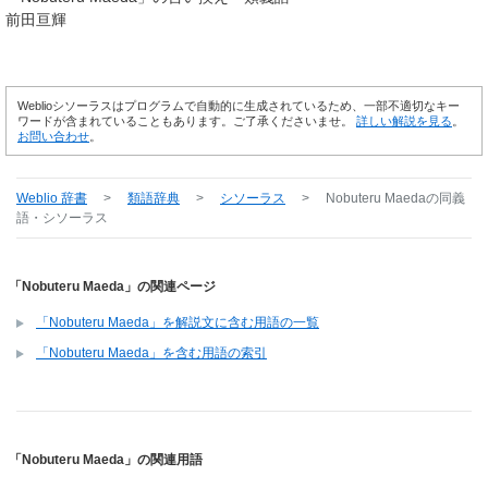
前田亘輝
Weblioシソーラスはプログラムで自動的に生成されているため、一部不適切なキー
ワードが含まれていることもあります。ご了承くださいませ。
詳しい解説を見る
。
お問い合わせ
。
Weblio 辞書
>
類語辞典
>
シソーラス
>
Nobuteru Maeda
の同義
語・シソーラス
「Nobuteru Maeda」の関連ページ
「Nobuteru Maeda」を解説文に含む用語の一覧
「Nobuteru Maeda」を含む用語の索引
「Nobuteru Maeda」の関連用語