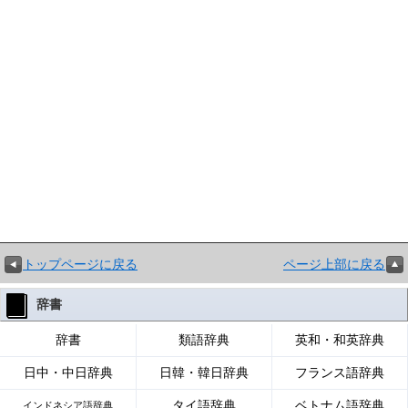
トップページに戻る
ページ上部に戻る
辞書
辞書
類語辞典
英和・和英辞典
日中・中日辞典
日韓・韓日辞典
フランス語辞典
タイ語辞典
ベトナム語辞典
インドネシア語辞典