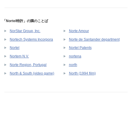
「Nortel特許」の隣のことば
NorStar Group, Inc.
Norte Amour
Nortech Systems Incorpora
Norte de Santander department
Nortel
Nortel Patents
Nortem N.V.
nortena
Norte Region, Portugal
north
North & South (video game)
North (1994 film)