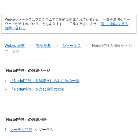
Weblioシソーラスはプログラムで自動的に生成されているため、一部不適切なキー
ワードが含まれていることもあります。ご了承くださいませ。
詳しい解説を見る
。
お問い合わせ
。
Weblio 辞書
>
類語辞典
>
シソーラス
>
Nortel特許
の同義語・シ
ソーラス
「Nortel特許」の関連ページ
「Nortel特許」を解説文に含む用語の一覧
「Nortel特許」を含む用語の索引
「Nortel特許」の関連用語
ノーテル特許
シソーラス