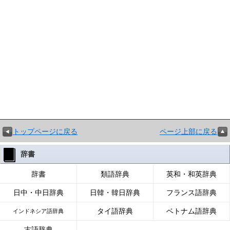
トップページに戻る
ページ上部に戻る
辞書
辞書
類語辞典
英和・和英辞典
日中・中日辞典
日韓・韓日辞典
フランス語辞典
タイ語辞典
ベトナム語辞典
インドネシア語辞典
古語辞典