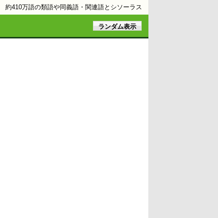
約410万語の類語や同義語・関連語とシソーラス