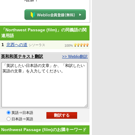
「Northwest Passage (film)」の同義語の関
連用語
1
北西への道
シソーラス
100%
英和和英テキスト翻訳
>> Weblio翻訳
英語⇒日本語
日本語⇒英語
Northwest Passage (film)のお隣キーワード