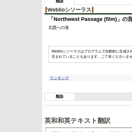
類語
Weblioシソーラス
「
Northwest Passage (film)
」の
北
西へ
の道
Weblioシソーラスはプログラムで自動的に生成
含まれていることもあります。ご了承くださいま
ランキング
類語
英和和英テキスト翻訳