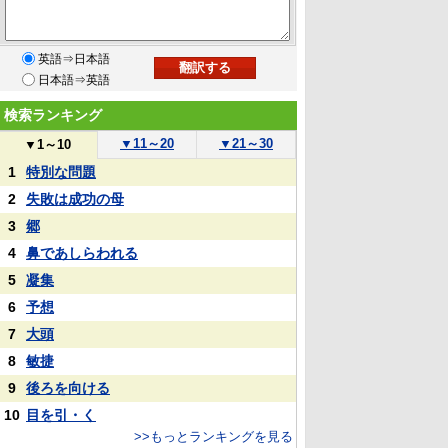
英語⇒日本語
日本語⇒英語
検索ランキング
▼
11～20
▼
21～30
▼
1～10
1
特別な問題
2
失敗は成功の母
3
郷
4
鼻であしらわれる
5
凝集
6
予想
7
大頭
8
敏捷
9
後ろを向ける
10
目を引・く
>>もっとランキングを見る