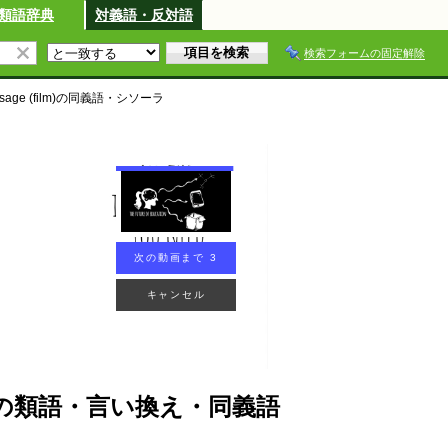
類語辞典
対義語・反対語
検索フォームの固定解除
age (film)
の同義語・シソーラ
次の動画まで 2
キャンセル
(film)の類語・言い換え・同義語