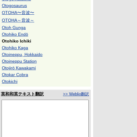
Otogosaurus
OTOHA〜音波〜
OTOHA～音波～
Otoh Gunga
Otohiko Endō
Otohiko Ichiki
Otohiko Kaga
Otoineppu, Hokkaido
Otoineppu Station
Otojirō Kawakami
Otokar Cobra
Otokichi
英和和英テキスト翻訳
>> Weblio翻訳