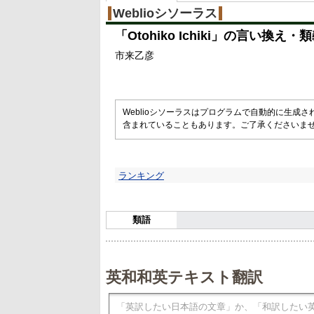
%
Weblioシソーラス
「
Otohiko Ichiki
」の言い換え・類
市来乙彦
Weblioシソーラスはプログラムで自動的に生成
含まれていることもあります。ご了承くださいま
ランキング
類語
英和和英テキスト翻訳