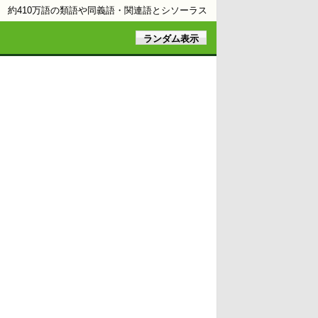
約410万語の類語や同義語・関連語とシソーラス