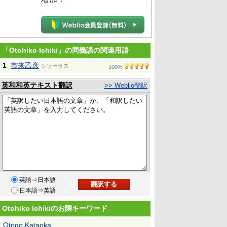
「Otohiko Ichiki」の同義語の関連用語
1
市来乙彦
シソーラス
100%
英和和英テキスト翻訳
>> Weblio翻訳
英語⇒日本語
日本語⇒英語
Otohiko Ichikiのお隣キーワード
Otogo Kataoka