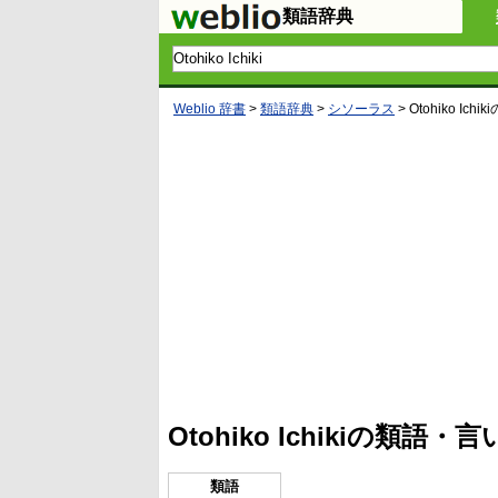
類語辞典
Weblio 辞書
>
類語辞典
>
シソーラス
>
Otohiko Ichiki
L
/
U
o
n
a
m
d
u
e
t
d
e
:
4
Otohiko Ichikiの類語
5
.
3
3
類語