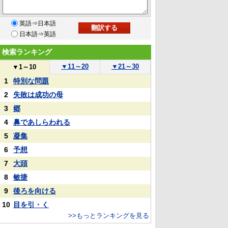
英語⇒日本語
日本語⇒英語
検索ランキング
▼
11～20
▼
21～30
▼
1～10
1
特別な問題
2
失敗は成功の母
3
郷
4
鼻であしらわれる
5
凝集
6
予想
7
大頭
8
敏捷
9
後ろを向ける
10
目を引・く
>>もっとランキングを見る