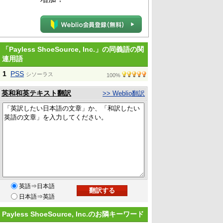
「Payless ShoeSource, Inc.」の同義語の関
連用語
1
PSS
シソーラス
100%
英和和英テキスト翻訳
>> Weblio翻訳
英語⇒日本語
日本語⇒英語
Payless ShoeSource, Inc.のお隣キーワード