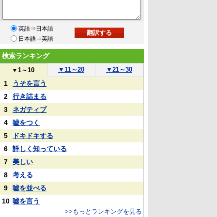
英語⇒日本語
日本語⇒英語
検索ランキング
▼
11～20
▼
21～30
▼
1～10
1
うそを言う
2
行き詰まる
3
ネガティブ
4
嘘をつく
5
ドキドキする
6
詳しく知っている
7
美しい
8
考える
9
嘘を並べる
10
嘘を言う
>>もっとランキングを見る