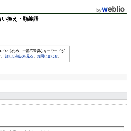
u
t
言い換え・類義語
e
されているため、一部不適切なキーワードが
せ。
詳しい解説を見る
。
お問い合わせ
。