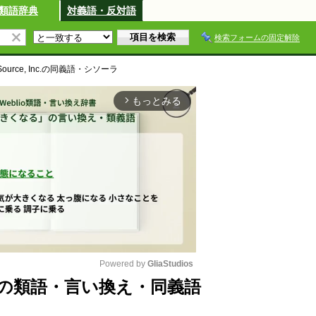
類語辞典
対義語・反対語
検索フォームの固定解除
ource, Inc.
の同義語・シソーラ
もっとみる
arrow_forward_ios
Powered by 
GliaStudios
, Inc.の類語・言い換え・同義語
M