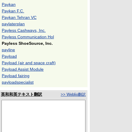
Paykan
Paykan F.C.
Paykan Tehran VC
paylaterplan
Payless Cashways, Inc.
Payless Communication Hol
Payless ShoeSource, Inc.
payline
Payload
Payload (air and space craft)
Payload Assist Module
Payload fairing
payloadspecialist
英和和英テキスト翻訳
>> Weblio翻訳