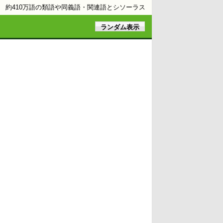
約410万語の類語や同義語・関連語とシソーラス