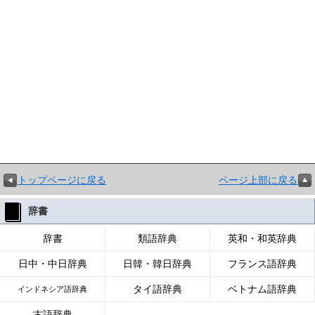
トップページに戻る
ページ上部に戻る
辞書
辞書
類語辞典
英和・和英辞典
日中・中日辞典
日韓・韓日辞典
フランス語辞典
タイ語辞典
ベトナム語辞典
インドネシア語辞典
古語辞典