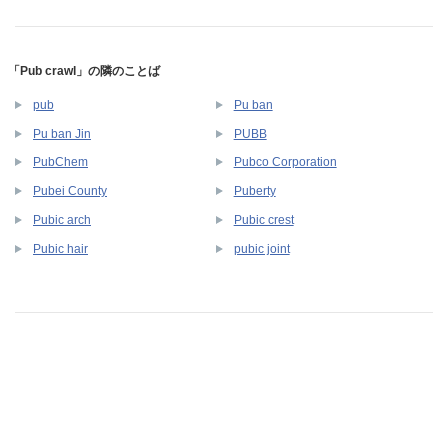
「Pub crawl」の隣のことば
pub
Pu ban
Pu ban Jin
PUBB
PubChem
Pubco Corporation
Pubei County
Puberty
Pubic arch
Pubic crest
Pubic hair
pubic joint