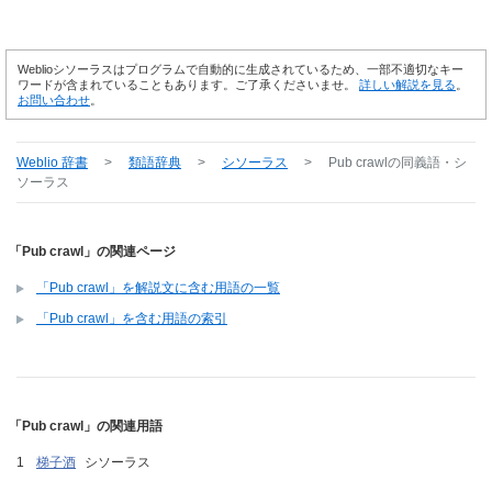
Weblioシソーラスはプログラムで自動的に生成されているため、一部不適切なキー
ワードが含まれていることもあります。ご了承くださいませ。
詳しい解説を見る
。
お問い合わせ
。
Weblio 辞書
>
類語辞典
>
シソーラス
>
Pub crawl
の同義語・シ
ソーラス
「Pub crawl」の関連ページ
「Pub crawl」を解説文に含む用語の一覧
「Pub crawl」を含む用語の索引
「Pub crawl」の関連用語
梯子酒
シソーラス