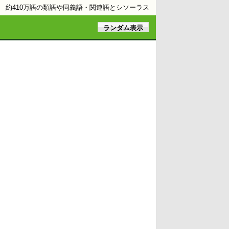
約410万語の類語や同義語・関連語とシソーラス