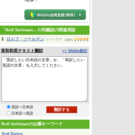
「Rolf Sohlman」の同義語の関連用語
1
ロルフ・ソールマン
シソーラス
100%
英和和英テキスト翻訳
>> Weblio翻訳
英語⇒日本語
日本語⇒英語
Rolf Sohlmanのお隣キーワード
Rolf Riehm