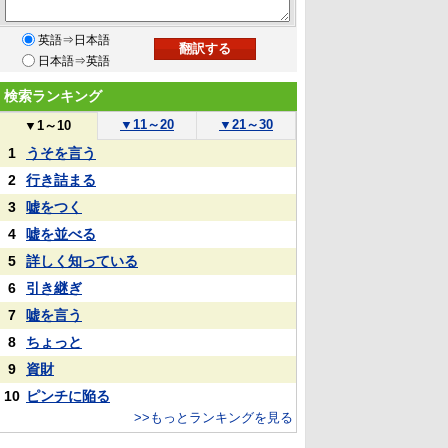
英語⇒日本語
日本語⇒英語
検索ランキング
▼
11～20
▼
21～30
▼
1～10
1
うそを言う
2
行き詰まる
3
嘘をつく
4
嘘を並べる
5
詳しく知っている
6
引き継ぎ
7
嘘を言う
8
ちょっと
9
資財
10
ピンチに陥る
>>もっとランキングを見る