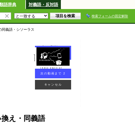
類語辞典
対義語・反対語
検索フォームの固定解除
の同義語・シソーラス
次の動画まで 2
キャンセル
・言い換え・同義語