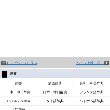
トップページに戻る
ページ上部に戻る
辞書
辞書
類語辞典
英和・和英辞典
日中・中日辞典
日韓・韓日辞典
フランス語辞典
タイ語辞典
ベトナム語辞典
インドネシア語辞典
古語辞典