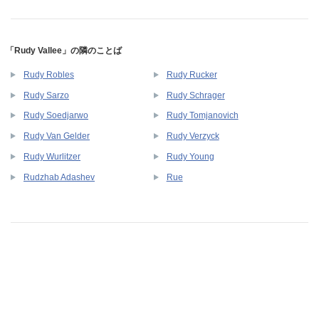
「Rudy Vallee」の隣のことば
Rudy Robles
Rudy Rucker
Rudy Sarzo
Rudy Schrager
Rudy Soedjarwo
Rudy Tomjanovich
Rudy Van Gelder
Rudy Verzyck
Rudy Wurlitzer
Rudy Young
Rudzhab Adashev
Rue