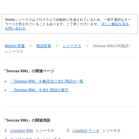
Weblioシソーラスはプログラムで自動的に生成されているため、一部不適切なキー
ワードが含まれていることもあります。ご了承くださいませ。
詳しい解説を見る
。
お問い合わせ
。
Weblio 辞書
>
類語辞典
>
シソーラス
>
Seesaa Wiki
の同義語・
シソーラス
「Seesaa Wiki」の関連ページ
「Seesaa Wiki」を解説文に含む用語の一覧
「Seesaa Wiki」を含む用語の索引
「Seesaa Wiki」の関連用語
Livedoor Wiki
シソーラス
Livedoor ウィキ
シソーラス