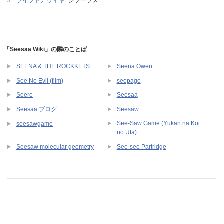
ライブドアウィキ
シソーラス
「Seesaa Wiki」の隣のことば
SEENA & THE ROCKKETS
Seena Owen
See No Evil (film)
seepage
Seere
Seesaa
Seesaa ブログ
Seesaw
See-Saw Game (Yūkan na Koi
seesawgame
no Uta)
Seesaw molecular geometry
See-see Partridge