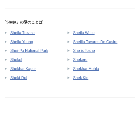
「Sheja」の隣のことば
Sheila Trezise
Sheila White
Sheila Young
Sheilla Tavares De Castro
Shei-Pa National Park
She is Tosho
Shekel
Shekere
Shekhar Kapur
Shekhar Mehta
Sheki-Dol
Shek Kin