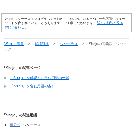
Weblioシソーラスはプログラムで自動的に生成されているため、一部不適切なキー
ワードが含まれていることもあります。ご了承くださいませ。
詳しい解説を見る
。
お問い合わせ
。
Weblio 辞書
>
類語辞典
>
シソーラス
>
Sheja
の同義語・シソー
ラス
「Sheja」の関連ページ
「Sheja」を解説文に含む用語の一覧
「Sheja」を含む用語の索引
「Sheja」の関連用語
屍忌蛇
シソーラス