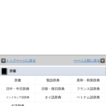
トップページに戻る
ページ上部に戻る
辞書
辞書
類語辞典
英和・和英辞典
日中・中日辞典
日韓・韓日辞典
フランス語辞典
タイ語辞典
ベトナム語辞典
インドネシア語辞典
古語辞典