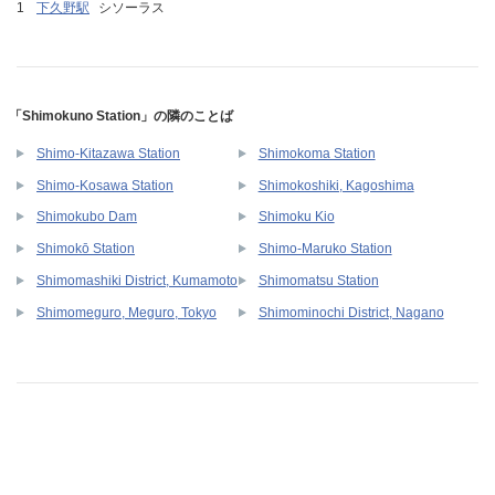
下久野駅
シソーラス
「Shimokuno Station」の隣のことば
Shimo-Kitazawa Station
Shimokoma Station
Shimo-Kosawa Station
Shimokoshiki, Kagoshima
Shimokubo Dam
Shimoku Kio
Shimokō Station
Shimo-Maruko Station
Shimomashiki District, Kumamoto
Shimomatsu Station
Shimomeguro, Meguro, Tokyo
Shimominochi District, Nagano