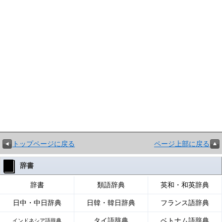
トップページに戻る
ページ上部に戻る
辞書
辞書
類語辞典
英和・和英辞典
日中・中日辞典
日韓・韓日辞典
フランス語辞典
タイ語辞典
ベトナム語辞典
インドネシア語辞典