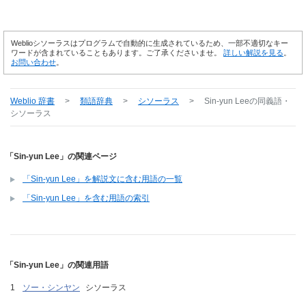
Weblioシソーラスはプログラムで自動的に生成されているため、一部不適切なキー
ワードが含まれていることもあります。ご了承くださいませ。
詳しい解説を見る
。
お問い合わせ
。
Weblio 辞書
>
類語辞典
>
シソーラス
>
Sin-yun Lee
の同義語・
シソーラス
「Sin-yun Lee」の関連ページ
「Sin-yun Lee」を解説文に含む用語の一覧
「Sin-yun Lee」を含む用語の索引
「Sin-yun Lee」の関連用語
ソー・シンヤン
シソーラス