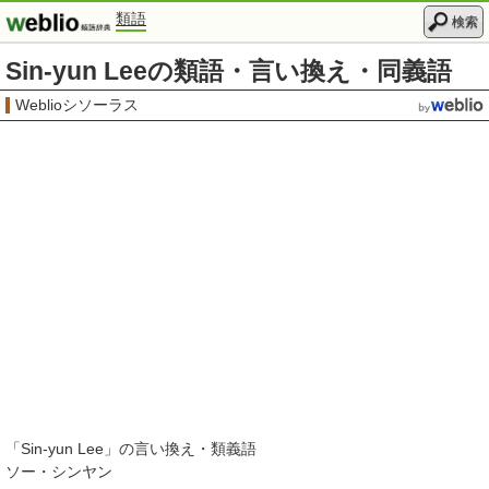
類語
検索
Sin-yun Leeの類語・言い換え・同義語
Weblioシソーラス
「
Sin-yun Lee
」の言い換え・類義語
ソー・シンヤン