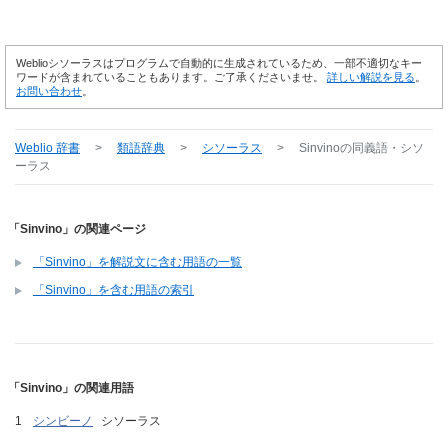
Weblioシソーラスはプログラムで自動的に生成されているため、一部不適切なキー
ワードが含まれていることもあります。ご了承くださいませ。
詳しい解説を見る
。
お問い合わせ
。
Weblio 辞書
>
類語辞典
>
シソーラス
>
Sinvino
の同義語・シソ
ーラス
「Sinvino」の関連ページ
「Sinvino」を解説文に含む用語の一覧
「Sinvino」を含む用語の索引
「Sinvino」の関連用語
シンビーノ
シソーラス