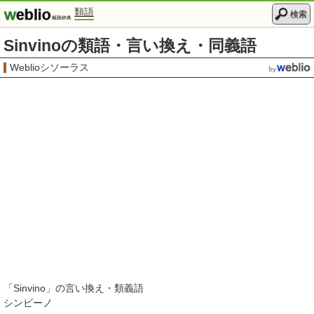
類語
検索
Sinvinoの類語・言い換え・同義語
Weblioシソーラス
「
Sinvino
」の言い換え・類義語
シンビーノ