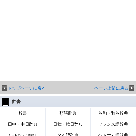
トップページに戻る
ページ上部に戻る
辞書
辞書
類語辞典
英和・和英辞典
日中・中日辞典
日韓・韓日辞典
フランス語辞典
タイ語辞典
ベトナム語辞典
インドネシア語辞典