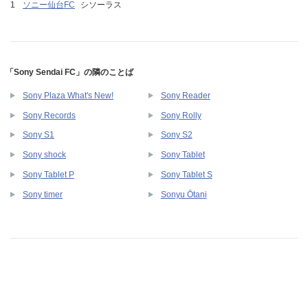
ソニー仙台FC
シソーラス
「Sony Sendai FC」の隣のことば
Sony Plaza What's New!
Sony Reader
Sony Records
Sony Rolly
Sony S1
Sony S2
Sony shock
Sony Tablet
Sony Tablet P
Sony Tablet S
Sony timer
Sonyu Ōtani