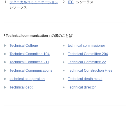
テクニカルコミュニケーション
IEC
シソーラス
シソーラス
「Technical communication」の隣のことば
Technical College
technical commissioner
Technical Committee 104
Technical Committee 204
Technical Committee 211
Technical Committee 22
Technical Communications
Technical Construction Files
technical co-operation
Technical death metal
Technical debt
Technical director