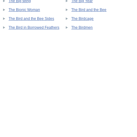
The Big Wing
The Big Year
The Bionic Woman
The Bird and the Bee
The Bird and the Bee Sides
The Birdcage
The Bird in Borrowed Feathers
The Birdmen