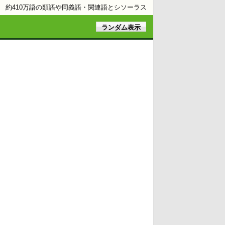
約410万語の類語や同義語・関連語とシソーラス