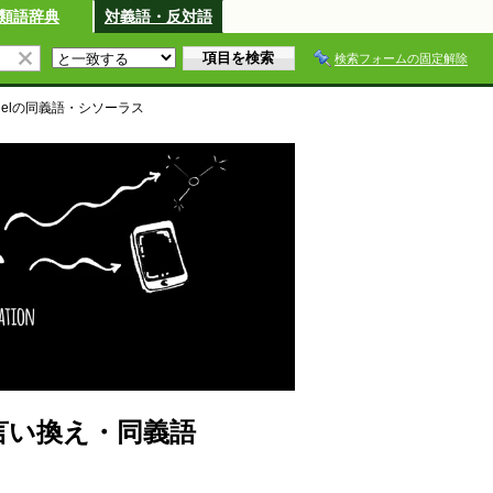
類語辞典
対義語・反対語
検索フォームの固定解除
el
の同義語・シソーラス
語・言い換え・同義語