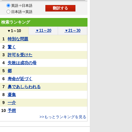
英語⇒日本語
日本語⇒英語
検索ランキング
▼
11～20
▼
21～30
▼
1～10
1
特別な問題
2
驚く
3
許可を受けた
4
失敗は成功の母
5
郷
6
寿命が近づく
7
鼻であしらわれる
8
凝集
9
一介
10
予想
>>もっとランキングを見る