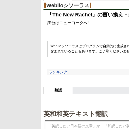
Weblioシソーラス
「
The New Rachel
」の言い換え・
舞台
は
ニューヨーク
へ!
Weblioシソーラスはプログラムで自動的に生成
含まれていることもあります。ご了承くださいま
ランキング
類語
英和和英テキスト翻訳