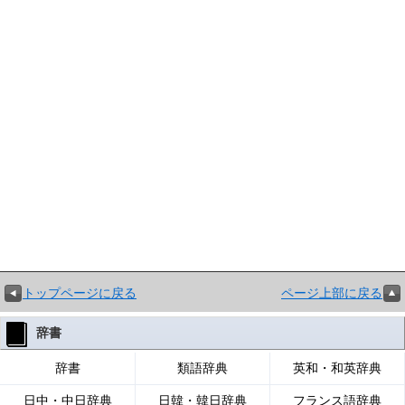
トップページに戻る
ページ上部に戻る
辞書
辞書
類語辞典
英和・和英辞典
日中・中日辞典
日韓・韓日辞典
フランス語辞典