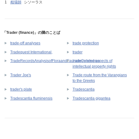
相場師
シソーラス
「Trader (finance)」の隣のことば
trade-off analyses
trade protection
Tradequest International,
trader
trade-related aspects of
TradeRecordsAnalysisofFloraandFaunainCommerce
intellectual property rights
Trade route from the Varangians
Trader Joe's
to the Greeks
trader's plate
Tradescantia
Tradescantia fluminensis
Tradescantia gigantea