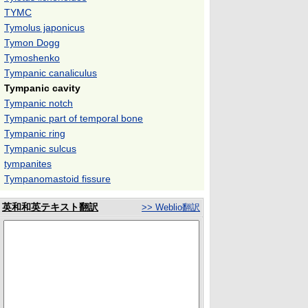
TYMC
Tymolus japonicus
Tymon Dogg
Tymoshenko
Tympanic canaliculus
Tympanic cavity
Tympanic notch
Tympanic part of temporal bone
Tympanic ring
Tympanic sulcus
tympanites
Tympanomastoid fissure
英和和英テキスト翻訳
>> Weblio翻訳