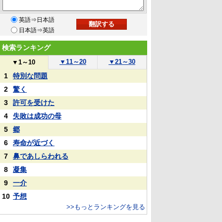
英語⇒日本語
日本語⇒英語
検索ランキング
▼
11～20
▼
21～30
▼
1～10
1
特別な問題
2
驚く
3
許可を受けた
4
失敗は成功の母
5
郷
6
寿命が近づく
7
鼻であしらわれる
8
凝集
9
一介
10
予想
>>もっとランキングを見る