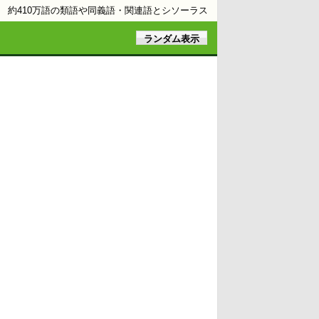
約410万語の類語や同義語・関連語とシソーラス