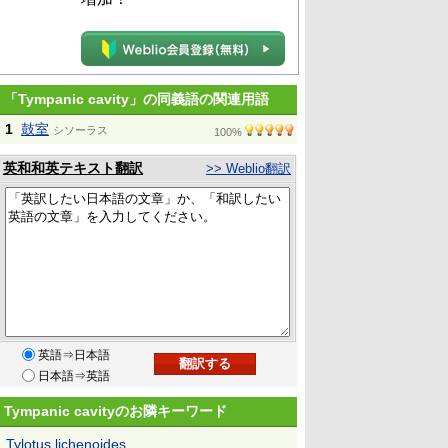
「Tympanic cavity」の同義語の関連用語
1
鼓室
シソーラス
100%
英和和英テキスト翻訳
>> Weblio翻訳
英語⇒日本語
日本語⇒英語
Tympanic cavityのお隣キーワード
Tylotus lichenoides