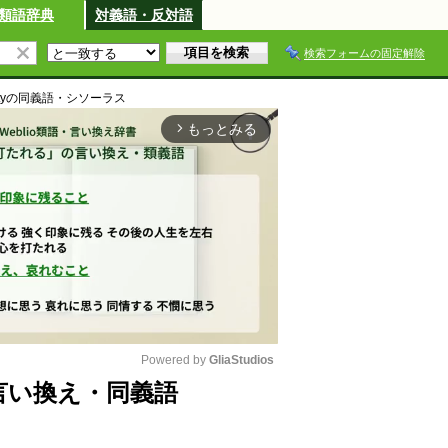
類語辞典
対義語・反対語
検索フォームの固定解除
ty
の同義語・シソーラス
もっとみる
arrow_forward_ios
Powered by 
GliaStudios
類語・言い換え・同義語
M
u