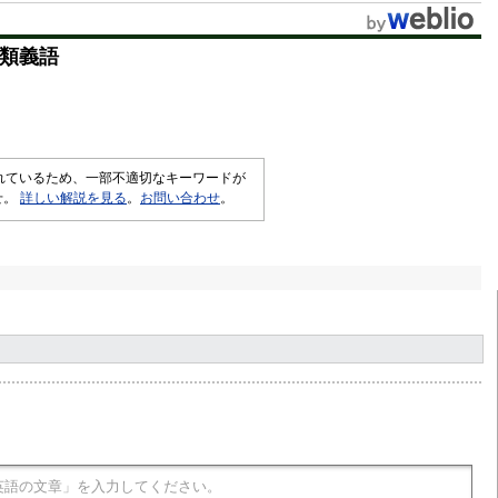
t
類義語
e
されているため、一部不適切なキーワードが
せ。
詳しい解説を見る
。
お問い合わせ
。