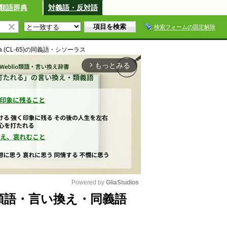
類語辞典
対義語・反対語
検索フォームの固定解除
 (CL-65)
の同義語・シソーラス
もっとみる
arrow_forward_ios
Powered by 
GliaStudios
65)の類語・言い換え・同義語
M
u