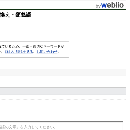
t
換え・類義語
e
されているため、一部不適切なキーワードが
せ。
詳しい解説を見る
。
お問い合わせ
。