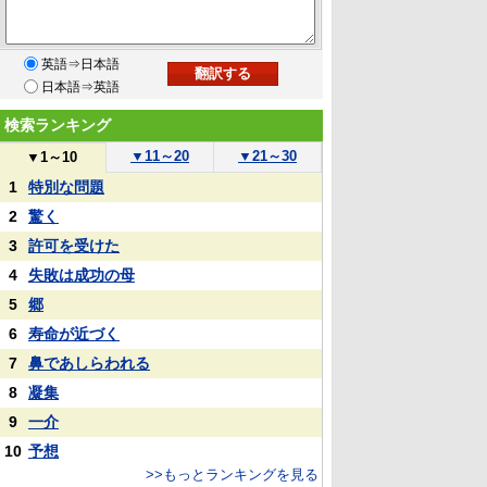
英語⇒日本語
日本語⇒英語
検索ランキング
▼
11～20
▼
21～30
▼
1～10
1
特別な問題
2
驚く
3
許可を受けた
4
失敗は成功の母
5
郷
6
寿命が近づく
7
鼻であしらわれる
8
凝集
9
一介
10
予想
>>もっとランキングを見る