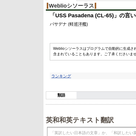
Weblioシソーラス
「
USS Pasadena (CL-65)
」の言い
パサデナ (軽
巡洋艦
)
Weblioシソーラスはプログラムで自動的に生成
含まれていることもあります。ご了承くださいま
ランキング
類語
英和和英テキスト翻訳