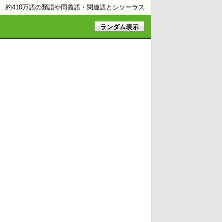
約410万語の類語や同義語・関連語とシソーラス