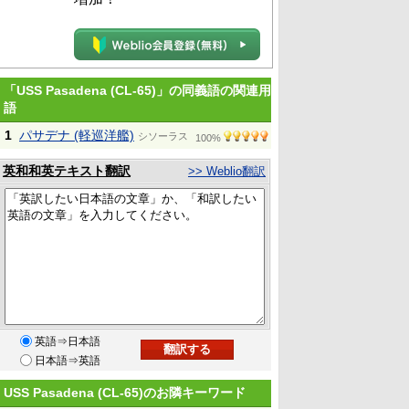
「USS Pasadena (CL-65)」の同義語の関連用
語
1
パサデナ (軽巡洋艦)
シソーラス
100%
英和和英テキスト翻訳
>> Weblio翻訳
英語⇒日本語
日本語⇒英語
USS Pasadena (CL-65)のお隣キーワード