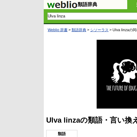
類語辞典
Weblio 辞書
>
類語辞典
>
シソーラス
>
Ulva linza
の同
Ulva linzaの類語・言い
類語