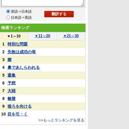
英語⇒日本語
日本語⇒英語
検索ランキング
▼
11～20
▼
21～30
▼
1～10
1
特別な問題
2
失敗は成功の母
3
郷
4
鼻であしらわれる
5
凝集
6
予想
7
大頭
8
敏捷
9
後ろを向ける
10
目を引・く
>>もっとランキングを見る