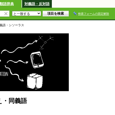
類語辞典
対義語・反対語
検索フォームの固定解除
義語・シソーラス
換え・同義語