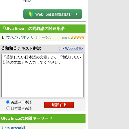
「Ulva linza」の同義語の関連用語
1
ウスバアオノリ
シソーラス
100%
英和和英テキスト翻訳
>> Weblio翻訳
英語⇒日本語
日本語⇒英語
Ulva linzaのお隣キーワード
Ulva arasakii