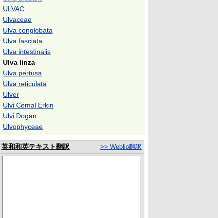
ULVAC
Ulvaceae
Ulva conglobata
Ulva fasciata
Ulva intestinalis
Ulva linza
Ulva pertusa
Ulva reticulata
Ulver
Ulvi Cemal Erkin
Ulvi Dogan
Ulvophyceae
英和和英テキスト翻訳
>> Weblio翻訳