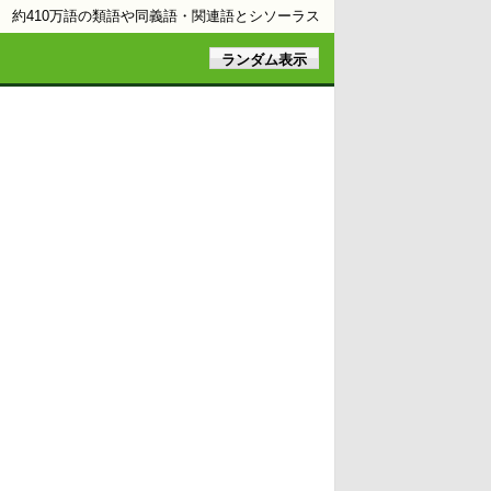
約410万語の類語や同義語・関連語とシソーラス