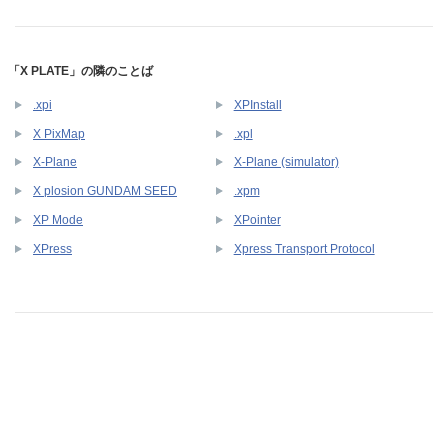
「X PLATE」の隣のことば
.xpi
XPInstall
X PixMap
.xpl
X-Plane
X-Plane (simulator)
X plosion GUNDAM SEED
.xpm
XP Mode
XPointer
XPress
Xpress Transport Protocol