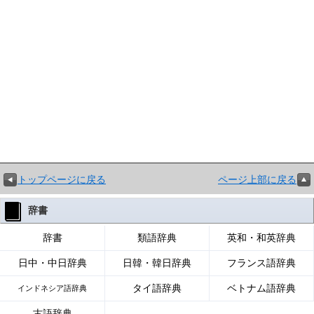
トップページに戻る
ページ上部に戻る
辞書
辞書
類語辞典
英和・和英辞典
日中・中日辞典
日韓・韓日辞典
フランス語辞典
タイ語辞典
ベトナム語辞典
インドネシア語辞典
古語辞典