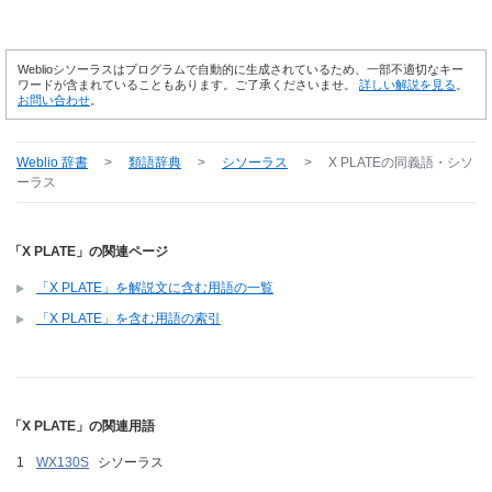
Weblioシソーラスはプログラムで自動的に生成されているため、一部不適切なキー
ワードが含まれていることもあります。ご了承くださいませ。
詳しい解説を見る
。
お問い合わせ
。
Weblio 辞書
>
類語辞典
>
シソーラス
>
X PLATE
の同義語・シソ
ーラス
「X PLATE」の関連ページ
「X PLATE」を解説文に含む用語の一覧
「X PLATE」を含む用語の索引
「X PLATE」の関連用語
WX130S
シソーラス