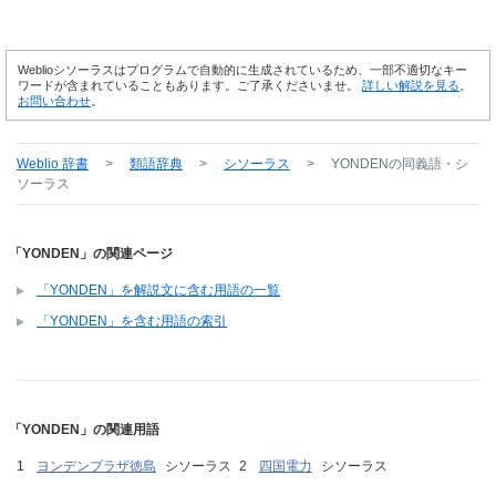
Weblioシソーラスはプログラムで自動的に生成されているため、一部不適切なキー
ワードが含まれていることもあります。ご了承くださいませ。
詳しい解説を見る
。
お問い合わせ
。
Weblio 辞書
>
類語辞典
>
シソーラス
>
YONDEN
の同義語・シ
ソーラス
「YONDEN」の関連ページ
「YONDEN」を解説文に含む用語の一覧
「YONDEN」を含む用語の索引
「YONDEN」の関連用語
ヨンデンプラザ徳島
シソーラス
四国電力
シソーラス