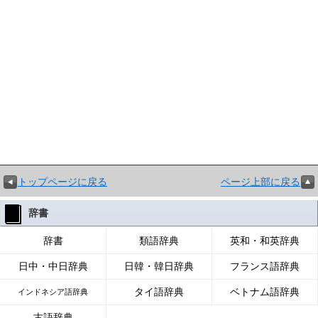
トップページに戻る
ページ上部に戻る
辞書
辞書
類語辞典
英和・和英辞典
日中・中日辞典
日韓・韓日辞典
フランス語辞典
タイ語辞典
ベトナム語辞典
インドネシア語辞典
古語辞典