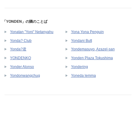
「YONDEN」の隣のことば
Yonatan "Yoni" Netanyahu
Yona Yona Penguin
Yonda? Club
Yondani Butt
Yonda?君
Yondemasuyo, Azazel-san
YONDENKO
Yonden Plaza Tokushima
Yonder Alonso
Yondering
Yondonwangchug
Yoneda lemma