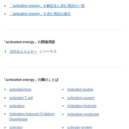
「activation energy」を解説文に含む用語の一覧
「activation energy」を含む用語の索引
「activation energy」の関連用語
活性化エネルギー
シソーラス
「activation energy」の隣のことば
activated form
Activated sludge
activated T cell
activating current
activation
Activation Analysis
Activation-Induced (Cytidine)
Activation syndrome
Deaminase
activator
activator protein