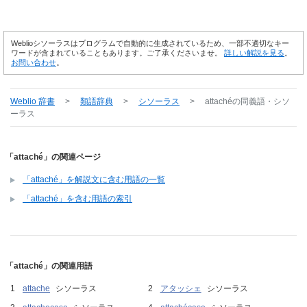
Weblioシソーラスはプログラムで自動的に生成されているため、一部不適切なキー
ワードが含まれていることもあります。ご了承くださいませ。
詳しい解説を見る
。
お問い合わせ
。
Weblio 辞書
>
類語辞典
>
シソーラス
>
attaché
の同義語・シソ
ーラス
「attaché」の関連ページ
「attaché」を解説文に含む用語の一覧
「attaché」を含む用語の索引
「attaché」の関連用語
attache
シソーラス
アタッシェ
シソーラス