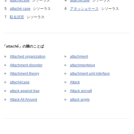
attachecase
シソーラス
attachécase
シソーラス
attaché case
シソーラス
アタッシェケース
シソーラス
駐在武官
シソーラス
「attaché」の隣のことば
Attached organization
attachment
Attachment disorder
attachmentplug
Attachment theory
attachment unit interface
attachécase
Attack
attack against Iraq
Attack aircraft
Attack All Around
attack angle