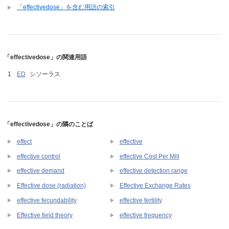
「effectivedose」を含む用語の索引
「effectivedose」の関連用語
ED
シソーラス
「effectivedose」の隣のことば
effect
effective
effective control
effective Cost Per Mill
effective demand
effective detection range
Effective dose (radiation)
Effective Exchange Rates
effective fecundability
effective fertility
Effective field theory
effective frequency