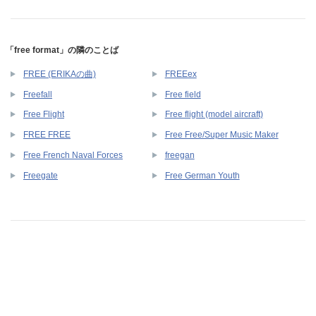
「free format」の隣のことば
FREE (ERIKAの曲)
FREEex
Freefall
Free field
Free Flight
Free flight (model aircraft)
FREE FREE
Free Free/Super Music Maker
Free French Naval Forces
freegan
Freegate
Free German Youth