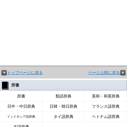
トップページに戻る
ページ上部に戻る
辞書
辞書
類語辞典
英和・和英辞典
日中・中日辞典
日韓・韓日辞典
フランス語辞典
タイ語辞典
ベトナム語辞典
インドネシア語辞典
古語辞典