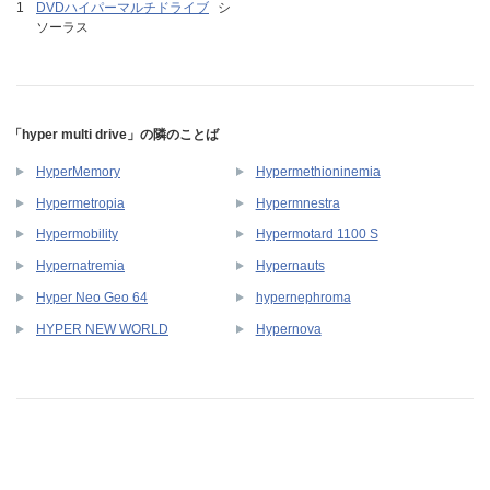
DVDハイパーマルチドライブ
シ
ソーラス
「hyper multi drive」の隣のことば
HyperMemory
Hypermethioninemia
Hypermetropia
Hypermnestra
Hypermobility
Hypermotard 1100 S
Hypernatremia
Hypernauts
Hyper Neo Geo 64
hypernephroma
HYPER NEW WORLD
Hypernova