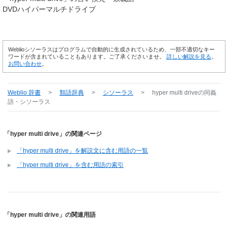
DVDハイパーマルチドライブ
Weblioシソーラスはプログラムで自動的に生成されているため、一部不適切なキー
ワードが含まれていることもあります。ご了承くださいませ。
詳しい解説を見る
。
お問い合わせ
。
Weblio 辞書
>
類語辞典
>
シソーラス
>
hyper multi drive
の同義
語・シソーラス
「hyper multi drive」の関連ページ
「hyper multi drive」を解説文に含む用語の一覧
「hyper multi drive」を含む用語の索引
「hyper multi drive」の関連用語