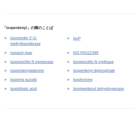
「isopentenyl」の隣のことば
Isoorientin 3'-O-
IsoP
methyltransferase
isopach map
ISO PAS22399
Isopenicillin N epimerase
Isopenicillin-N synthase
isopentenyladenine
isopentenyl diphosphate
Isoperla suzukii
Isophorone
Isophthalic acid
Isopiperitenol dehydrogenase