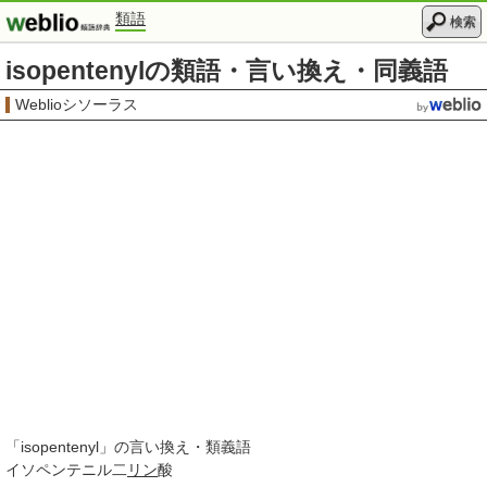
類語
検索
isopentenylの類語・言い換え・同義語
Weblioシソーラス
「
isopentenyl
」の言い換え・類義語
イソペンテニル二
リン
酸