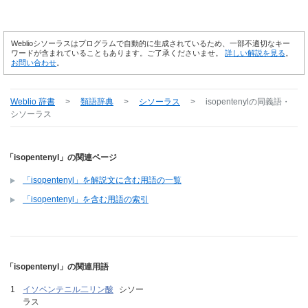
Weblioシソーラスはプログラムで自動的に生成されているため、一部不適切なキー
ワードが含まれていることもあります。ご了承くださいませ。
詳しい解説を見る
。
お問い合わせ
。
Weblio 辞書
>
類語辞典
>
シソーラス
>
isopentenyl
の同義語・
シソーラス
「isopentenyl」の関連ページ
「isopentenyl」を解説文に含む用語の一覧
「isopentenyl」を含む用語の索引
「isopentenyl」の関連用語
イソペンテニル二リン酸
シソー
ラス