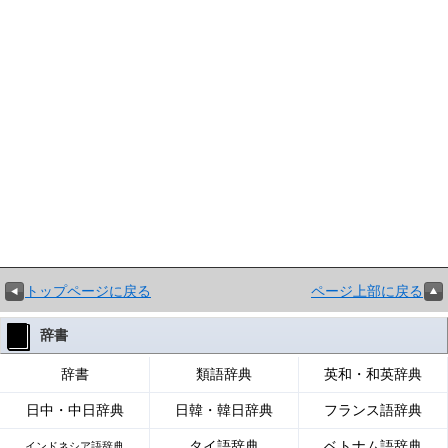
トップページに戻る
ページ上部に戻る
辞書
辞書
類語辞典
英和・和英辞典
日中・中日辞典
日韓・韓日辞典
フランス語辞典
タイ語辞典
ベトナム語辞典
インドネシア語辞典