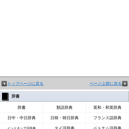
トップページに戻る
ページ上部に戻る
辞書
辞書
類語辞典
英和・和英辞典
日中・中日辞典
日韓・韓日辞典
フランス語辞典
タイ語辞典
ベトナム語辞典
インドネシア語辞典