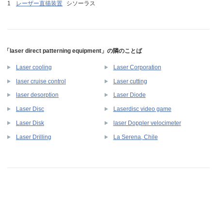
レーザー直描装置
シソーラス
「laser direct patterning equipment」の隣のことば
Laser cooling
Laser Corporation
laser cruise control
Laser cutting
laser desorption
Laser Diode
Laser Disc
Laserdisc video game
Laser Disk
laser Doppler velocimeter
Laser Drilling
La Serena, Chile