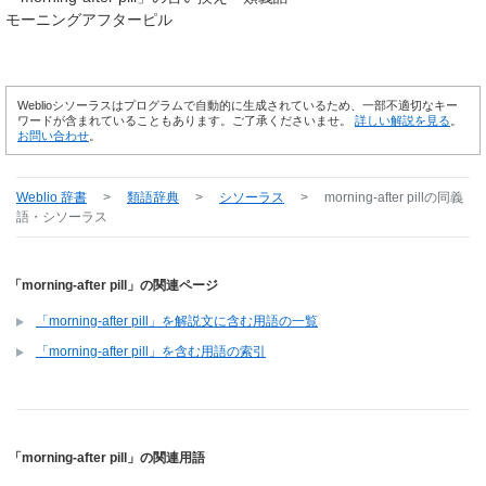
モーニングアフターピル
Weblioシソーラスはプログラムで自動的に生成されているため、一部不適切なキー
ワードが含まれていることもあります。ご了承くださいませ。
詳しい解説を見る
。
お問い合わせ
。
Weblio 辞書
>
類語辞典
>
シソーラス
>
morning-after pill
の同義
語・シソーラス
「morning-after pill」の関連ページ
「morning-after pill」を解説文に含む用語の一覧
「morning-after pill」を含む用語の索引
「morning-after pill」の関連用語