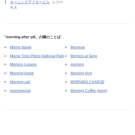
モーニングアフターピル
シソー
ラス
「morning-after pill」の隣のことば
Morne Nagel
Mornese
Morne Trois Pitons National Park
Mornico al Serio
Mornico Losana
morning
Morning Apple
Morning Arch
Morning call
MORNING CHARGE
morningcoat
Morning Coffee (song)