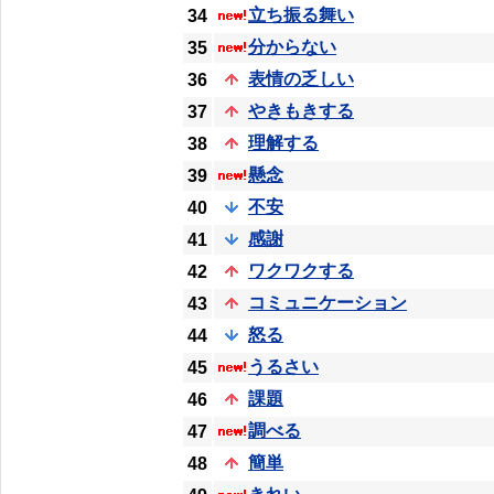
立ち振る舞い
34
分からない
35
表情の乏しい
36
やきもきする
37
理解する
38
懸念
39
不安
40
感謝
41
ワクワクする
42
コミュニケーション
43
怒る
44
うるさい
45
課題
46
調べる
47
簡単
48