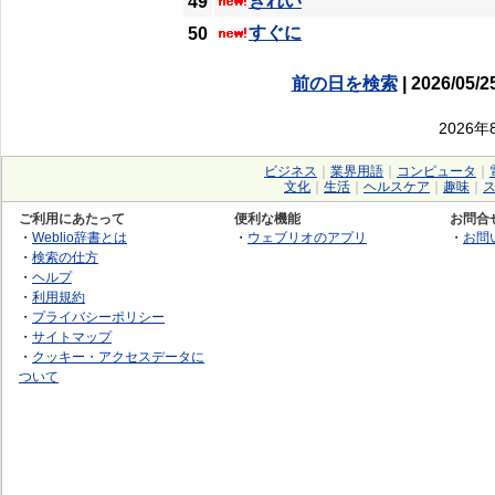
きれい
49
すぐに
50
前の日を検索
| 2026/05/2
2026
ビジネス
｜
業界用語
｜
コンピュータ
｜
文化
｜
生活
｜
ヘルスケア
｜
趣味
｜
ご利用にあたって
便利な機能
お問合
・
Weblio辞書とは
・
ウェブリオのアプリ
・
お問
・
検索の仕方
・
ヘルプ
・
利用規約
・
プライバシーポリシー
・
サイトマップ
・
クッキー・アクセスデータに
ついて