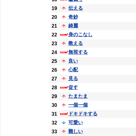
伝える
19
奇妙
20
綺麗
21
身のこなし
22
教える
23
無視する
24
良い
25
心配
26
見る
27
促す
28
たまたま
29
一個一個
30
ドキドキする
31
可愛い
32
難しい
33