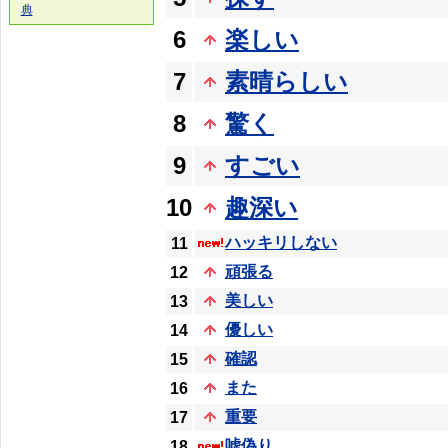
典
6
楽しい
7
素晴らしい
8
驚く
9
すごい
10
趣深い
ハッキリしない
11
頑張る
12
美しい
13
優しい
14
確認
15
また
16
重要
17
嘘偽り
18