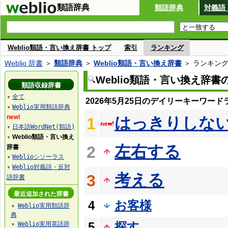
類語辞典
類語辞典
対義語
Weblio類語・言い換え辞書 トップ
索引
ランキング
Weblio 辞書
＞
類語辞典
＞
Weblio類語・言い換え辞書
＞ ランキン
Weblio類語・言い換え辞
類語収録辞書
全て
▼
2026年5月25日のデイリーキーワード
Weblio実用類語辞典
▼
new!
はっきりしな
1
日本語WordNet(類語)
▼
Weblio類語・言い換え
▼
左右する
2
辞書
Weblioシソーラス
▼
Weblio対義語・反対
▼
考える
3
語辞書
最近追加された辞書
4
お客様
Weblio実用類語辞
▼
典
5
探す
Weblio実用英語辞
▼