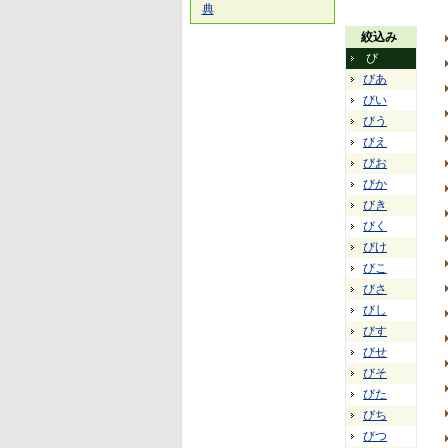
典
絞込み
び
びあ
びい
びう
びえ
びお
びか
びき
びく
びけ
びこ
びさ
びし
びす
びせ
びそ
びた
びち
びつ