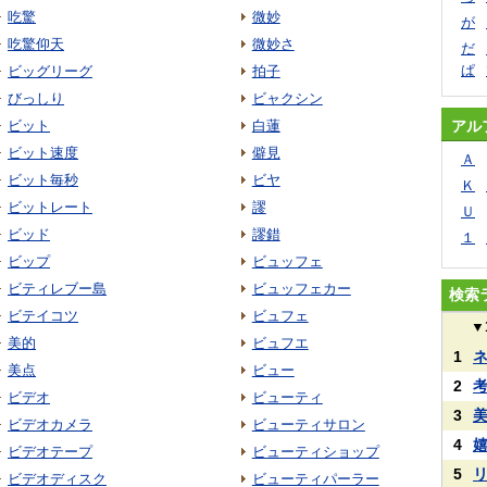
吃驚
微妙
が
吃驚仰天
微妙さ
だ
ぱ
ビッグリーグ
拍子
びっしり
ビャクシン
ビット
白蓮
アル
ビット速度
僻見
Ａ
ビット毎秒
ビヤ
Ｋ
ビットレート
謬
Ｕ
ビッド
謬錯
１
ビップ
ビュッフェ
ビティレブー島
ビュッフェカー
検索
ビテイコツ
ビュフェ
▼
美的
ビュフエ
1
美点
ビュー
2
ビデオ
ビューティ
3
ビデオカメラ
ビューティサロン
4
ビデオテープ
ビューティショップ
5
ビデオディスク
ビューティパーラー