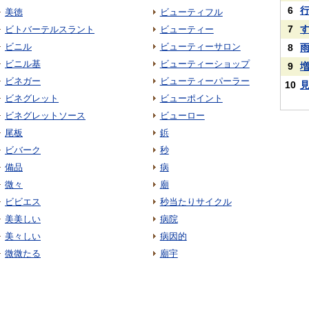
6
美徳
ビューティフル
7
ビトバーテルスラント
ビューティー
ビニル
ビューティーサロン
8
ビニル基
ビューティーショップ
9
ビネガー
ビューティーパーラー
10
ビネグレット
ビューポイント
ビネグレットソース
ビューロー
尾板
鋲
ビバーク
秒
備品
病
微々
廟
ビビエス
秒当たりサイクル
美美しい
病院
美々しい
病因的
微微たる
廟宇