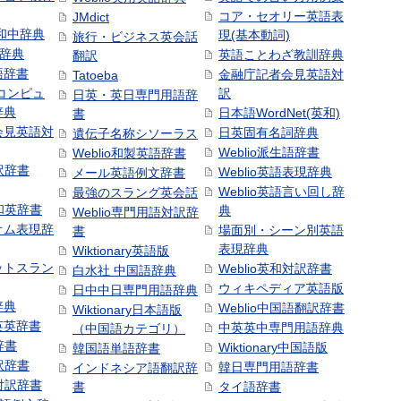
コア・セオリー英語表
JMdict
和中辞典
現(基本動詞)
旅行・ビジネス英会話
和辞典
英語ことわざ教訓辞典
翻訳
語辞書
金融庁記者会見英語対
Tatoeba
コンピュ
訳
日英・英日専門用語辞
辞典
日本語WordNet(英和)
書
会見英語対
日英固有名詞辞典
遺伝子名称シソーラス
Weblio派生語辞書
Weblio和製英語辞書
訳辞書
Weblio英語表現辞典
メール英語例文辞書
Weblio英語言い回し辞
最強のスラング英会話
号和英辞書
典
Weblio専門用語対訳辞
オム表現辞
場面別・シーン別英語
書
表現辞典
Wiktionary英語版
ットスラン
Weblio英和対訳辞書
白水社 中国語辞典
ウィキペディア英語版
日中中日専門用語辞典
辞典
Weblio中国語翻訳辞書
Wiktionary日本語版
英英辞書
中英英中専門用語辞典
（中国語カテゴリ）
辞書
Wiktionary中国語版
韓国語単語辞書
訳辞書
韓日専門用語辞書
インドネシア語翻訳辞
日対訳辞書
書
タイ語辞書