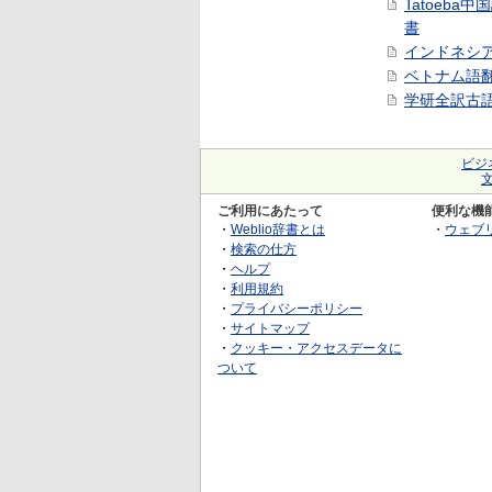
Tatoeba
書
インドネシ
ベトナム語
学研全訳古
ビジ
ご利用にあたって
便利な機
・
Weblio辞書とは
・
ウェブ
・
検索の仕方
・
ヘルプ
・
利用規約
・
プライバシーポリシー
・
サイトマップ
・
クッキー・アクセスデータに
ついて