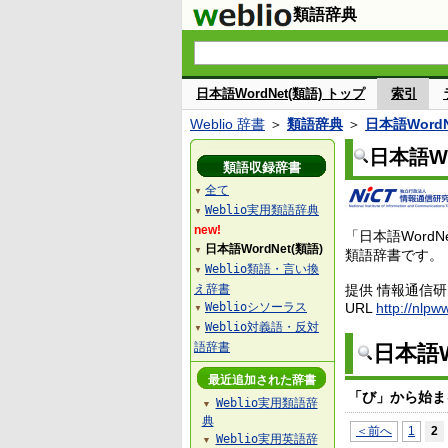
類語辞典
日本語WordNet(類語) トップ
索引
Weblio 辞書
＞
類語辞典
＞
日本語WordN
日本語Wo
類語収録辞書
全て
▼
Weblio実用類語辞典
▼
new!
「日本語Wor
日本語WordNet(類語)
▼
類語辞書です。
Weblio類語・言い換
▼
え辞書
提供 情報通信
Weblioシソーラス
URL
http://nlpw
▼
Weblio対義語・反対
▼
語辞書
日本語W
最近追加された辞書
「び」から始ま
Weblio実用類語辞
▼
典
＜前へ
1
2
Weblio実用英語辞
▼