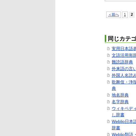
＜前へ
1
2
同じカテ
実用日本語
文語活用形
難読語辞典
外来語の言
外国人名読
歌舞伎・浄
典
地名辞典
名字辞典
ウィキペデ
し辞書
Weblio日
辞書
Weblio類