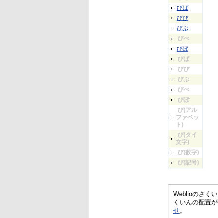
びば
びび
びぶ
びべ
びぼ
びぱ
びぴ
びぷ
びぺ
びぽ
び(アル
ファベッ
ト)
び(タイ
文字)
び(数字)
び(記号)
Weblioの
くいんの配置が
せ
。