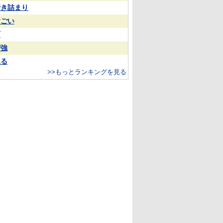
行き詰まり
すごい
雨
増強
見る
>>もっとランキングを見る