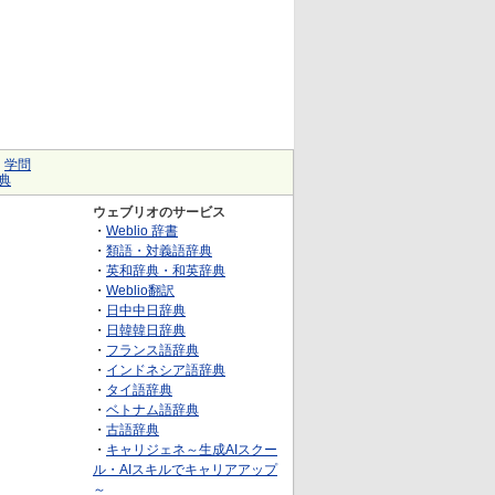
｜
学問
典
ウェブリオのサービス
・
Weblio 辞書
・
類語・対義語辞典
・
英和辞典・和英辞典
・
Weblio翻訳
・
日中中日辞典
・
日韓韓日辞典
・
フランス語辞典
・
インドネシア語辞典
・
タイ語辞典
・
ベトナム語辞典
・
古語辞典
・
キャリジェネ～生成AIスクー
ル・AIスキルでキャリアアップ
～