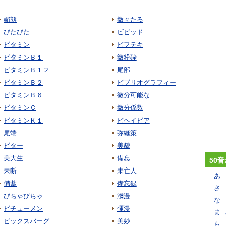
媚態
微々たる
びたびた
ビビッド
ビタミン
ビフテキ
ビタミンＢ１
微粉砕
ビタミンＢ１２
尾部
ビタミンＢ２
ビブリオグラフィー
ビタミンＢ６
微分可能な
ビタミンＣ
微分係数
ビタミンＫ１
ビヘイビア
尾端
弥縫策
ビター
美貌
美大生
備忘
50
未断
未亡人
あ
備蓄
備忘録
さ
びちゃびちゃ
瀰漫
な
ビチューメン
彌漫
ま
ビックスバーグ
美妙
ら