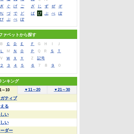
ぎ
ぐ
げ
ご
ざ
じ
ず
ぜ
ぞ
ぢ
づ
で
ど
ば
び
ぶ
べ
ぼ
ぴ
ぷ
ぺ
ぽ
ファベットから探す
Ｂ
Ｃ
Ｄ
Ｅ
Ｆ
Ｇ
Ｈ
Ｉ
Ｊ
Ｌ
Ｍ
Ｎ
Ｏ
Ｐ
Ｑ
Ｒ
Ｓ
Ｔ
Ｖ
Ｗ
Ｘ
Ｙ
Ｚ
記号
２
３
４
５
６
７
８
９
０
ランキング
▼
11～20
▼
21～30
1～10
ネガティブ
考える
美しい
嬉しい
リーダー