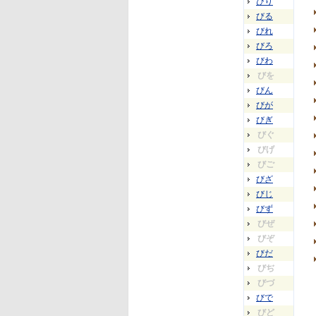
びり
びる
びれ
びろ
びわ
びを
びん
びが
びぎ
びぐ
びげ
びご
びざ
びじ
びず
びぜ
びぞ
びだ
びぢ
びづ
びで
びど