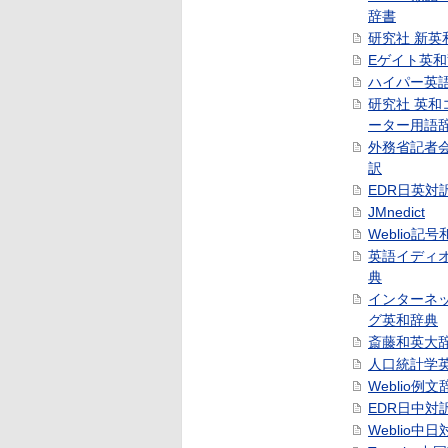
辞書
研究社 新英
Eゲイト英
ハイパー英
研究社 英和
ーター用語
外務省記者
訳
EDR日英対
JMnedict
Weblio記
英語イディ
典
インターネ
グ英和辞典
斎藤和英大
人口統計学
Weblio例文
EDR日中対
Weblio中