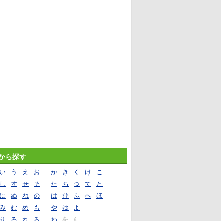
音から探す
い
う
え
お
か
き
く
け
こ
し
す
せ
そ
た
ち
つ
て
と
に
ぬ
ね
の
は
ひ
ふ
へ
ほ
み
む
め
も
や
ゆ
よ
り
る
れ
ろ
わ
を
ん