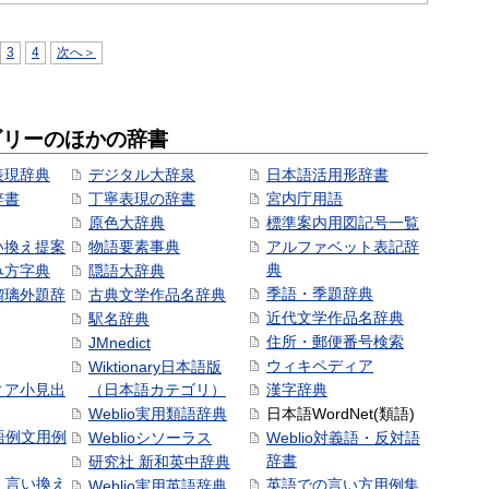
3
4
次へ＞
ゴリーのほかの辞書
表現辞典
デジタル大辞泉
日本語活用形辞書
辞書
丁寧表現の辞書
宮内庁用語
原色大辞典
標準案内用図記号一覧
い換え提案
物語要素事典
アルファベット表記辞
典
み方字典
隠語大辞典
季語・季題辞典
瑠璃外題辞
古典文学作品名辞典
近代文学作品名辞典
駅名辞典
住所・郵便番号検索
JMnedict
ウィキペディア
Wiktionary日本語版
ィア小見出
（日本語カテゴリ）
漢字辞典
Weblio実用類語辞典
日本語WordNet(類語)
本語例文用例
Weblioシソーラス
Weblio対義語・反対語
辞書
研究社 新和英中辞典
語・言い換え
英語での言い方用例集
Weblio実用英語辞典