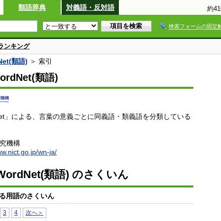
類語辞典
対義語・反対語
約4
検索フォームの固定
ランキング
et(類語)
＞ 索引
rdNet(類語)
dNet」による、言葉の意義ごとに同義語・類義語を分類している
研究機構
ww.nict.go.jp/wn-ja/
ordNet(類語) のさくいん
る用語のさくいん
3
4
次へ＞